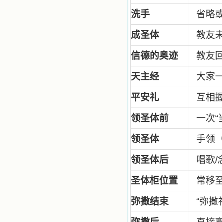
微信公众号：小德兰书屋】
洗手
省略
小德兰爱心书屋最新公告 有一天，我
做了一个奇怪的梦，至今让我难忘。
梦中，我看到一本打开的用石头做的
成圣体
教友
书，我用舌头去舔它，觉得有一种甜
味，我就更用力去舔，最后从这本书
信德的奥迹
教友回
里流出活水来了。从那以后，一种想
要了解、学习的迫切渴求在我心里扩
天主经
大家一
展开来，我燃起的强烈的愿望要在真
道上长进。 我爱上了灵修书籍，
我感觉好像是主亲自为我挑选那些有
平安礼
互相
益精神修养的读物，主不喜悦我看那
些世面流行的书籍，因为只要我一看
领圣体前
一次“
到那些他不喜欢我看的书，我就有一
种厌恶的感觉。主保守我，那样细心
领圣体
手领
地防护着我，从那以后我从未读过一
本不良的书籍。 善良的书使人向
善，这些圣人的作品，渐渐地印在了
领圣体后
唱歌
我的脑子里。读这些圣书时，我思潮
汹涌起伏，欣喜不能自已。书中谈到
圣体柜位置
常移
这些圣人们如何在与主的交往中得到
灵命的更新，德行的馨香如何上达天
弥撒结束
“
弥撒
庭。啊，在这世上曾住过那么多热心
的圣人，为了传播福音，他们告别亲
人，舍下了他们手中的一切，轻快地