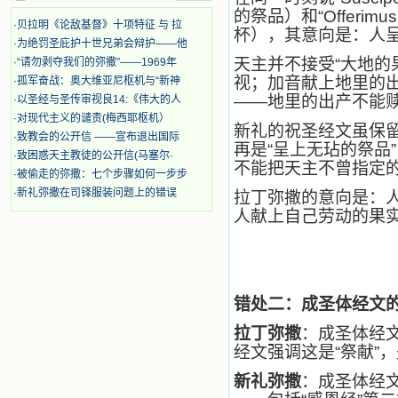
迫、凌辱，为将福音广传而被人追杀
的祭品）和“Offerimus
时，我为他们的在天之灵祈祷，我哭
·
贝拉明《论敌基督》十项特征 与 拉
杯），其意向是：人
着，为自已的同胞带给他们的苦难而
·
为绝罚圣庇护十世兄弟会辩护——他
哀号。我一遍遍地重读那一行行被我
天主并不接受“大地的
·
“请勿剥夺我们的弥撒”——1969年
的斑斑泪痕弄得模糊不清的字句，那
视；加音献上地里的
·
孤军奋战：奥大维亚尼枢机与“新神
些被主的爱火所燃烧而离开家乡来到
——地里的出产不能
·
以圣经与圣传审视良14:《伟大的人
中国的传教士，我多么爱你们啊！我
心中流淌着多少感激的泪水。 他
·
对现代主义的谴责(梅西耶枢机）
新礼的祝圣经文虽保留
们受苦却觉得喜乐，因为他们爱主，
·
致教会的公开信 ——宣布退出国际
再是“呈上无玷的祭品
他们感到能为主受一点苦是多么喜乐
·
致困惑天主教徒的公开信(马塞尔·
的事。他们受苦时仍在唱着感谢的
不能把天主不曾指定
·
被偷走的弥撒：七个步骤如何一步步
歌，因他们无法不称颂主，因主使他
·
新礼弥撒在司铎服装问题上的错误
拉丁弥撒的意向是：
们的心灵洋溢了快乐；他们激发了我
内心神圣的热情，在我的心灵深处燃
人献上自己劳动的果
烧起一股无法扑灭的火焰，他们那强
有力的言行激励我向前。 我一面
读，一面想过着他们这样圣善的生
活，也立志不在这虚幻的尘世中寻求
安慰。我一读就是几个钟头，累了就
错处二：成圣体经文的
望着书上的圣像沉思默想。啊，当我
想到我有一天还要见到他们，亲耳聆
拉丁弥撒
：成圣体经文中
听他们的教诲，伴随在他们的身边，
经文强调这是“祭献”
和他们一起赞颂吾主，想到那使我欣
喜欢乐的甜蜜的相会，这世界对于我
新礼弥撒
：成圣体经文
一点吸引力都没有了。 从这些书