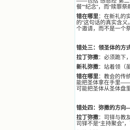
——包括“感恩经”第
籍里，我认识了许多爱主的人，他们
餐”“纪念”，而“赎罪
使我更亲近主，帮助我更深的认识
主，爱主。这些曾经生活在人间的圣
错在哪里
：在新礼的
人圣女，内心隐藏着来自天上光照的
的”这句话的真实含义
各种宝藏，听他们对悦主的甜蜜喁
个邀请，而不是一个
语，我也陶醉了。主藉着这些书籍慢
慢地培养我的心灵，当我看到这些圣
德芬芳的圣人再看看满身污秽的我，
我失望过，沮丧过，哭泣过，和主呕
错处三：领圣体的方
气过，甚至埋怨天主不用祂的全能让
我立刻成圣。但是主让我明白，灵命
拉丁弥撒
：必须跪下
的成长需要时间，成长是渐进的，农
民等待稻谷的长成需要整个季节，才
新礼弥撒
：站着领（
能品尝丰收的喜悦，我也要有谦卑受
教的态度才能接受主的话语，要让这
错在哪里
：教会的传
些圣言成为血肉（果实），是需要时
能把圣体拿在手里—
间的。 从网上我读到许多有益心
可能把圣体从圣体盘
灵的书。当我首次读到盖恩夫人的传
记时，清泪沾腮，她的经历强烈地震
撼着我的心，我接受到了一个很大的
恩宠，使我认识了十字架是生命的真
错处四：弥撒的方向
正之路。读圣女小德兰的传记时，我
拉丁弥撒
：司铎与教友
又有别一种感受，我看到了一个与我
眼所见的完全不同的世界，那里没有
司铎不是“主持聚会”，
争吵，没有仇恨，没有岐视，那是主