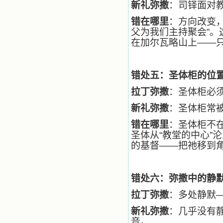
新礼弥撒
：司铎面对教友
自己在人的心里建造的爱的天堂。还
有圣女大德兰的自传，在这位圣女的
错在哪里
：方向改变，
感召下，我初领了圣体，从圣体中获
父为我们主持聚会”。
得无量恩宠。这些书引我向往那超性
的境界，向往那浑然忘我的境界，从
在加尔瓦略山上——
此无益的书一概不看了。我一遍遍地
重温这些我喜欢的书籍，一遍又一遍
地回味书中那些难忘的情景，我和他
错处五：圣体柜的位
们谈心，告诉他们我愿意效法他们，
心里多么渴望能像他们那样爱主。
拉丁弥撒
：圣体柜必
我因此而认识了许许多多圣人，
这些圣人中有许多也曾是罪人，使我
新礼弥撒
：圣体柜常
也能向他们敞开心门。我一会儿求这
个圣人为我转祷，一会儿求那个圣人
错在哪里
：圣体柜不
为我祈求圣宠，这些圣人使我的生活
圣体从“教堂的中心”
变得丰富多彩。我想，既然他们真心
的基督——把祂移到
爱天主，那么他们也会真心爱我。现
在他们和天主如此接近，当世人向他
们祈求时，他们也会想方设法将我的
祈祷告诉天主的。就这样，他们和我
错处六：弥撒中的静
共享生活的体验，不断地把上天仁爱
的芬芳散播给我，他们的友谊使我的
拉丁弥撒
：多处静默
欢乐加倍，痛苦减半；他们已走过死
新礼弥撒
：几乎没有
阴的幽谷，从他们身上我学习到了明
辨、通达、智慧、勇敢、诚实、快
音。