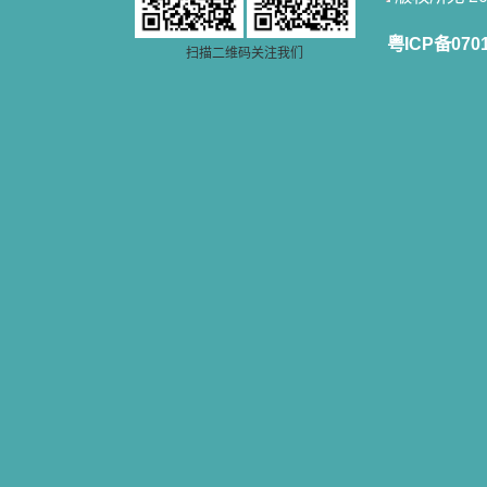
灵的书。当我首次读到盖恩夫人的传
记时，清泪沾腮，她的经历强烈地震
撼着我的心，我接受到了一个很大的
粤ICP备070
扫描二维码关注我们
恩宠，使我认识了十字架是生命的真
正之路。读圣女小德兰的传记时，我
又有别一种感受，我看到了一个与我
眼所见的完全不同的世界，那里没有
争吵，没有仇恨，没有岐视，那是主
自己在人的心里建造的爱的天堂。还
有圣女大德兰的自传，在这位圣女的
感召下，我初领了圣体，从圣体中获
得无量恩宠。这些书引我向往那超性
的境界，向往那浑然忘我的境界，从
此无益的书一概不看了。我一遍遍地
重温这些我喜欢的书籍，一遍又一遍
地回味书中那些难忘的情景，我和他
们谈心，告诉他们我愿意效法他们，
心里多么渴望能像他们那样爱主。
我因此而认识了许许多多圣人，
这些圣人中有许多也曾是罪人，使我
也能向他们敞开心门。我一会儿求这
个圣人为我转祷，一会儿求那个圣人
为我祈求圣宠，这些圣人使我的生活
变得丰富多彩。我想，既然他们真心
爱天主，那么他们也会真心爱我。现