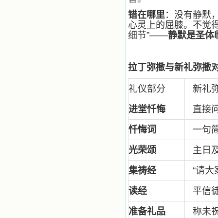
乐、圣洁等等美德。他们的言行是滋
错在哪里
：没有静默
润我心田的美酒。 这些书使我专
注于天上的事理，我的很多不良嗜好
心灵上的屈膝。不觉得
因此不知不觉地放弃了。我的信德一
细节”——
静默是圣体
天一天长大，我知道我的一言一行都
有天使记录；我也深信人有灵魂，信
主的人有一个美好的家；也相信圣人
拉丁弥撒与新礼弥撒
们都在天上为我祈祷，我并不是孤军
奋战；我是生活在一个由天上地下千
千万万奉耶稣的名而组成的家庭里，
礼仪部分
新礼
我庆幸自己因了主的恩宠能生活在这
个大家庭慈爱的怀抱里；我也渴望所
进堂忏悔
直接
有的人都能进入光明天家，和圣人们
一起赞美天主于无穷世！ 小德兰
爱心书屋启源于一个美好的梦。小德
忏悔词
一句
兰希望所有圣书的作者和译者都能向
主敞开心门，为圣书广传而不记个人
光荣颂
主日
的私利；愿天主赐福小德兰；赐福所
有传扬主名的网站；赐福所有来看圣
集祷经
“
请大
书的人；也求主扩张人的心界，使小
德兰能将更多更好的书藉，献给喜欢
读圣书的人！从2014年12月18日开始
读经
平信
我们使用新域名(xiaodelan.love），
原域名被他人办理开通,请您更改您网
准备礼品
称未祝
站或博客上的链接，谢谢。 【请关注