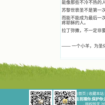
能像那些不冷不热的
安慰。我一读就是几个钟头，累了就
望着书上的圣像沉思默想。啊，当我
苏黎世亵圣不是第一
想到我有一天还要见到他们，亲耳聆
听他们的教诲，伴随在他们的身边，
而能不能成为最后一
和他们一起赞颂吾主，想到那使我欣
疼耶稣的人。
喜欢乐的甜蜜的相会，这世界对于我
一点吸引力都没有了。 从这些书
拉丁弥撒，不一定非
籍里，我认识了许多爱主的人，他们
使我更亲近主，帮助我更深的认识
主，爱主。这些曾经生活在人间的圣
—— 一个小羊，为圣
人圣女，内心隐藏着来自天上光照的
各种宝藏，听他们对悦主的甜蜜喁
语，我也陶醉了。主藉着这些书籍慢
慢地培养我的心灵，当我看到这些圣
德芬芳的圣人再看看满身污秽的我，
我失望过，沮丧过，哭泣过，和主呕
气过，甚至埋怨天主不用祂的全能让
我立刻成圣。但是主让我明白，灵命
的成长需要时间，成长是渐进的，农
民等待稻谷的长成需要整个季节，才
能品尝丰收的喜悦，我也要有谦卑受
教的态度才能接受主的话语，要让这
设为首页
|
收藏本站
些圣言成为血肉（果实），是需要时
愿天主祝福你,保护你
间的。 从网上我读到许多有益心
版权所无 2006