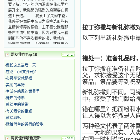
要了解、学习的迫切渴求在我心里扩
展开来，我燃起的强烈的愿望要在真
道上长进。 我爱上了灵修书籍，
我感觉好像是主亲自为我挑选那些有
益精神修养的读物，主不喜悦我看那
拉丁弥撒与新礼弥撒
些世面流行的书籍，因为只要我一看
到那些他不喜欢我看的书，我就有一
以下列出新礼弥撒中
种厌恶的感觉。主保守我，那样细心
地防护着我，从那以后我从未读过一
本不良的书籍。 善良的书使人向
网友佳作Top 10
善，这些圣人的作品，渐渐地印在了
错处一：准备礼品时，
我的脑子里。读这些圣书时，我思潮
·
假如这是最后一天
拉丁弥撒在准备礼品时，不说
汹涌起伏，欣喜不能自已。书中谈到
·
在路上(图文并茂)1
这些圣人们如何在与主的交往中得到
父，求祢接受这个无玷
·
心灵平安就是福
灵命的更新，德行的馨香如何上达天
祭品，祭品要等到祝
·
美丽的早祷
庭。啊，在这世上曾住过那么多热心
的圣人，为了传播福音，他们告别亲
新礼弥撒则不同。司
·
生活在感恩的世界里
人，舍下了他们手中的一切，轻快地
中，接受了我们献给
·
谦卑的侍奉
踏上了异国他乡，到没有人知道真神
·
献给主的赞歌
的世界里去。啊，若不是主的引领，
错在哪里？把面粉和水
·
有关素食的话题
我可能到死还不认识他们呢！ 我
让人误以为弥撒是人
·
献给耶稣
的心灵从主给我的这些圣人的言行中
·
献给简单的善行的赞歌
选取了最美的色彩；当他们的一生在
两种经文代表了两种
我面前展开时，我是多么的惊奇、兴
——大地的果实、人
奋啊！当我读到他们为主而受人逼
网友佳作最新更新
在同一时刻说“Suscipe, 