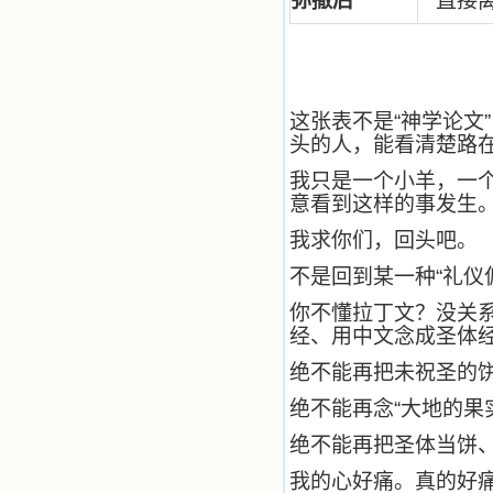
弥撒后
直接
踏上了异国他乡，到没有人知道真神
的世界里去。啊，若不是主的引领，
我可能到死还不认识他们呢！ 我
的心灵从主给我的这些圣人的言行中
选取了最美的色彩；当他们的一生在
我面前展开时，我是多么的惊奇、兴
这张表不是“神学论文
奋啊！当我读到他们为主而受人逼
头的人，能看清楚路
迫、凌辱，为将福音广传而被人追杀
时，我为他们的在天之灵祈祷，我哭
我只是一个小羊，一
着，为自已的同胞带给他们的苦难而
意看到这样的事发生
哀号。我一遍遍地重读那一行行被我
的斑斑泪痕弄得模糊不清的字句，那
我求你们，回头吧。
些被主的爱火所燃烧而离开家乡来到
不是回到某一种“礼仪
中国的传教士，我多么爱你们啊！我
心中流淌着多少感激的泪水。 他
你不懂拉丁文？没关
们受苦却觉得喜乐，因为他们爱主，
经、用中文念成圣体
他们感到能为主受一点苦是多么喜乐
的事。他们受苦时仍在唱着感谢的
绝不能再把未祝圣的饼
歌，因他们无法不称颂主，因主使他
们的心灵洋溢了快乐；他们激发了我
绝不能再念“大地的果
内心神圣的热情，在我的心灵深处燃
烧起一股无法扑灭的火焰，他们那强
绝不能再把圣体当饼
有力的言行激励我向前。 我一面
读，一面想过着他们这样圣善的生
我的心好痛。真的好
活，也立志不在这虚幻的尘世中寻求