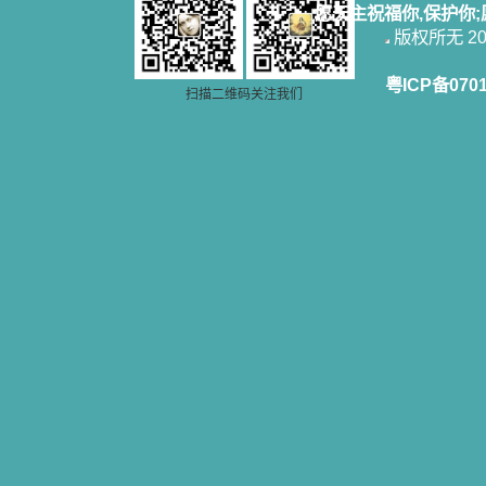
愿天主祝福你,保护你
微信公众号：小德兰书屋】
版权所无 2006
小德兰爱心书屋最新公告 有一天，我
做了一个奇怪的梦，至今让我难忘。
梦中，我看到一本打开的用石头做的
粤ICP备070
书，我用舌头去舔它，觉得有一种甜
扫描二维码关注我们
味，我就更用力去舔，最后从这本书
里流出活水来了。从那以后，一种想
要了解、学习的迫切渴求在我心里扩
展开来，我燃起的强烈的愿望要在真
道上长进。 我爱上了灵修书籍，
我感觉好像是主亲自为我挑选那些有
益精神修养的读物，主不喜悦我看那
些世面流行的书籍，因为只要我一看
到那些他不喜欢我看的书，我就有一
种厌恶的感觉。主保守我，那样细心
地防护着我，从那以后我从未读过一
本不良的书籍。 善良的书使人向
善，这些圣人的作品，渐渐地印在了
我的脑子里。读这些圣书时，我思潮
汹涌起伏，欣喜不能自已。书中谈到
这些圣人们如何在与主的交往中得到
灵命的更新，德行的馨香如何上达天
庭。啊，在这世上曾住过那么多热心
的圣人，为了传播福音，他们告别亲
人，舍下了他们手中的一切，轻快地