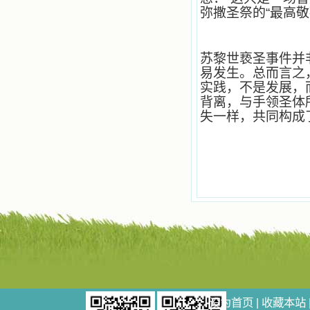
乐、圣洁等等美德。他们的言行是滋
弥撒圣祭的“最高敬
润我心田的美酒。 这些书使我专
注于天上的事理，我的很多不良嗜好
因此不知不觉地放弃了。我的信德一
苏黎世亵圣事件并非
天一天长大，我知道我的一言一行都
易发生。总而言之
有天使记录；我也深信人有灵魂，信
主的人有一个美好的家；也相信圣人
实践，不是发展，
们都在天上为我祈祷，我并不是孤军
背离，与手领圣体
奋战；我是生活在一个由天上地下千
失一样，共同构成
千万万奉耶稣的名而组成的家庭里，
我庆幸自己因了主的恩宠能生活在这
个大家庭慈爱的怀抱里；我也渴望所
有的人都能进入光明天家，和圣人们
一起赞美天主于无穷世！ 小德兰
爱心书屋启源于一个美好的梦。小德
兰希望所有圣书的作者和译者都能向
主敞开心门，为圣书广传而不记个人
的私利；愿天主赐福小德兰；赐福所
有传扬主名的网站；赐福所有来看圣
书的人；也求主扩张人的心界，使小
德兰能将更多更好的书藉，献给喜欢
读圣书的人！从2014年12月18日开始
我们使用新域名(xiaodelan.love），
原域名被他人办理开通,请您更改您网
设为首页
|
收藏本站
站或博客上的链接，谢谢。 【请关注