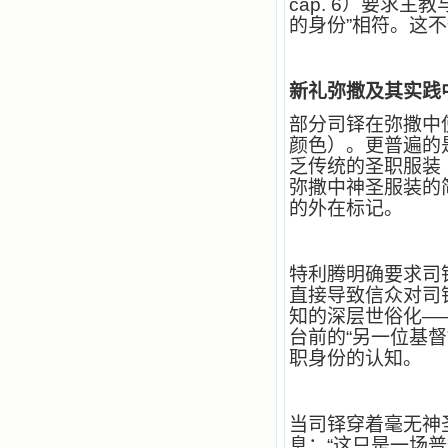
cap. 6）要求
自己在人的心里建造的爱的天堂。还
的身份”相符。这
有圣女大德兰的自传，在这位圣女的
感召下，我初领了圣体，从圣体中获
得无量恩宠。这些书引我向往那超性
的境界，向往那浑然忘我的境界，从
新礼弥撒及其实践
此无益的书一概不看了。我一遍遍地
重温这些我喜欢的书籍，一遍又一遍
部分司铎在弥撒中
地回味书中那些难忘的情景，我和他
颜色）。更普遍的
们谈心，告诉他们我愿意效法他们，
乏传统的圣职服装
心里多么渴望能像他们那样爱主。
弥撒中神圣服装的
我因此而认识了许许多多圣人，
的外在标记。
这些圣人中有许多也曾是罪人，使我
也能向他们敞开心门。我一会儿求这
个圣人为我转祷，一会儿求那个圣人
为我祈求圣宠，这些圣人使我的生活
特利腾明确要求司
变得丰富多彩。我想，既然他们真心
直接导致信众对司
爱天主，那么他们也会真心爱我。现
知的深层世俗化——
在他们和天主如此接近，当世人向他
台前的“另一位基督”
们祈求时，他们也会想方设法将我的
祈祷告诉天主的。就这样，他们和我
职身份的认知。
共享生活的体验，不断地把上天仁爱
的芬芳散播给我，他们的友谊使我的
欢乐加倍，痛苦减半；他们已走过死
当司铎穿着毫无神
阴的幽谷，从他们身上我学习到了明
息：“这只是一场
辨、通达、智慧、勇敢、诚实、快