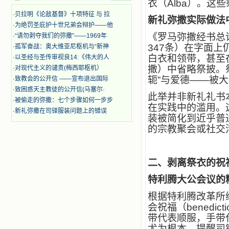
衣（Alba）。
迫、凌辱，为将福音广传而被人追杀
时，我为他们的在天之灵祈祷，我哭
·
贝拉明《论敌基督》十项特征 与 拉
新礼弥撒实际做法
着，为自已的同胞带给他们的苦难而
·
为绝罚圣庇护十世兄弟会辩护——他
哀号。我一遍遍地重读那一行行被我
《罗马弥撒经书总论》（Ins
·
“请勿剥夺我们的弥撒”——1969年
的斑斑泪痕弄得模糊不清的字句，那
347条）在字面
·
孤军奋战：奥大维亚尼枢机与“新神
些被主的爱火所燃烧而离开家乡来到
白衣和领带，甚至
·
以圣经与圣传审视良14:《伟大的人
中国的传教士，我多么爱你们啊！我
撒）中省略祭披。
·
对现代主义的谴责(梅西耶枢机）
心中流淌着多少感激的泪水。 他
们受苦却觉得喜乐，因为他们爱主，
轭”与爱德——被
·
致教会的公开信 ——宣布退出国际
他们感到能为主受一点苦是多么喜乐
·
致困惑天主教徒的公开信(马塞尔·
此举并非新礼礼书
的事。他们受苦时仍在唱着感谢的
·
被偷走的弥撒：七个步骤如何一步步
歌，因他们无法不称颂主，因主使他
在实践中的滥用。
·
新礼弥撒在司铎服装问题上的错误
们的心灵洋溢了快乐；他们激发了我
装被简化到近乎普
内心神圣的热情，在我的心灵深处燃
的宗教聚会或社交
烧起一股无法扑灭的火焰，他们那强
有力的言行激励我向前。 我一面
读，一面想过着他们这样圣善的生
活，也立志不在这虚幻的尘世中寻求
二、剥离祭衣的祝
安慰。我一读就是几个钟头，累了就
特利腾大公会议的
望着书上的圣像沉思默想。啊，当我
想到我有一天还要见到他们，亲耳聆
根据特利腾改革所
听他们的教诲，伴随在他们的身边，
会祝福（bened
和他们一起赞颂吾主，想到那使我欣
喜欢乐的甜蜜的相会，这世界对于我
带代表顺服，手带
一点吸引力都没有了。 从这些书
尤为根本，提醒司