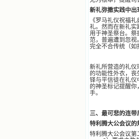
籍里，我认识了许多爱主的人，他们
使我更亲近主，帮助我更深的认识
新礼弥撒实践中出
主，爱主。这些曾经生活在人间的圣
《罗马礼仪祝福礼典》
人圣女，内心隐藏着来自天上光照的
各种宝藏，听他们对悦主的甜蜜喁
礼。然而在新礼实
语，我也陶醉了。主藉着这些书籍慢
用于神圣祭台。祭
慢地培养我的心灵，当我看到这些圣
范，普遍遭到忽视
德芬芳的圣人再看看满身污秽的我，
完全不合传统（如
我失望过，沮丧过，哭泣过，和主呕
气过，甚至埋怨天主不用祂的全能让
我立刻成圣。但是主让我明白，灵命
的成长需要时间，成长是渐进的，农
新礼所营造的礼仪环
民等待稻谷的长成需要整个季节，才
的功能性外衣，丧
能品尝丰收的喜悦，我也要有谦卑受
铎与平信徒在礼仪
教的态度才能接受主的话语，要让这
的神圣标记提醒你
些圣言成为血肉（果实），是需要时
手。
间的。 从网上我读到许多有益心
灵的书。当我首次读到盖恩夫人的传
记时，清泪沾腮，她的经历强烈地震
撼着我的心，我接受到了一个很大的
三、最可悲的连带
恩宠，使我认识了十字架是生命的真
正之路。读圣女小德兰的传记时，我
特利腾大公会议的
又有别一种感受，我看到了一个与我
眼所见的完全不同的世界，那里没有
特利腾大公会议第二次会议
争吵，没有仇恨，没有岐视，那是主