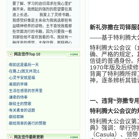
要了解、学习的迫切渴求在我心里扩
展开来，我燃起的强烈的愿望要在真
道上长进。 我爱上了灵修书籍，
我感觉好像是主亲自为我挑选那些有
益精神修养的读物，主不喜悦我看那
新礼弥撒在司铎服
些世面流行的书籍，因为只要我一看
到那些他不喜欢我看的书，我就有一
——
基于特利腾大
种厌恶的感觉。主保守我，那样细心
地防护着我，从那以后我从未读过一
特利腾大公会议（1
本不良的书籍。 善良的书使人向
确、严格的规定，
网友佳作Top 10
善，这些圣人的作品，渐渐地印在了
信徒的普通身份。
我的脑子里。读这些圣书时，我思潮
·
假如这是最后一天
1970年版及后续
汹涌起伏，欣喜不能自已。书中谈到
·
在路上(图文并茂)1
背离了特利腾所捍
这些圣人们如何在与主的交往中得到
·
心灵平安就是福
神，逐条辨析其错
灵命的更新，德行的馨香如何上达天
·
美丽的早祷
庭。啊，在这世上曾住过那么多热心
·
生活在感恩的世界里
的圣人，为了传播福音，他们告别亲
人，舍下了他们手中的一切，轻快地
·
谦卑的侍奉
一、违背“弥撒专
踏上了异国他乡，到没有人知道真神
·
献给主的赞歌
的世界里去。啊，若不是主的引领，
特利腾大公会议的
·
有关素食的话题
我可能到死还不认识他们呢！ 我
·
献给耶稣
的心灵从主给我的这些圣人的言行中
特利腾大公会议第二十
·
献给简单的善行的赞歌
选取了最美的色彩；当他们的一生在
典》强调：举行弥
我面前展开时，我是多么的惊奇、兴
（Casula）、领带
奋啊！当我读到他们为主而受人逼
网友佳作最新更新