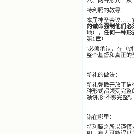
六、两种形式：从“
们祈求时，他们也会想方设法将我的
祈祷告诉天主的。就这样，他们和我
特利腾的教导：
共享生活的体验，不断地把上天仁爱
的芬芳散播给我，他们的友谊使我的
本届神圣会议……
欢乐加倍，痛苦减半；他们已走过死
的诫命强制他们必
阴的幽谷，从他们身上我学习到了明
地），
任何一种形
辨、通达、智慧、勇敢、诚实、快
第1章）
乐、圣洁等等美德。他们的言行是滋
润我心田的美酒。 这些书使我专
“必须承认，在（
注于天上的事理，我的很多不良嗜好
整个基督和真正的
因此不知不觉地放弃了。我的信德一
天一天长大，我知道我的一言一行都
有天使记录；我也深信人有灵魂，信
主的人有一个美好的家；也相信圣人
新礼的做法：
们都在天上为我祈祷，我并不是孤军
奋战；我是生活在一个由天上地下千
新礼弥撒开放平信
千万万奉耶稣的名而组成的家庭里，
种形式都领受完整
我庆幸自己因了主的恩宠能生活在这
领饼形“不够完整”
个大家庭慈爱的怀抱里；我也渴望所
有的人都能进入光明天家，和圣人们
一起赞美天主于无穷世！ 小德兰
爱心书屋启源于一个美好的梦。小德
错在哪里：
兰希望所有圣书的作者和译者都能向
主敞开心门，为圣书广传而不记个人
特利腾之所以谨慎
的私利；愿天主赐福小德兰；赐福所
如，有人可能误以