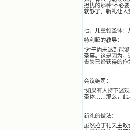
有传扬主名的网站；赐福所有来看圣
担忧的那种“不必
书的人；也求主扩张人的心界，使小
就够了。新礼让人
德兰能将更多更好的书藉，献给喜欢
读圣书的人！从2014年12月18日开始
我们使用新域名(xiaodelan.love），
原域名被他人办理开通,请您更改您网
七、儿童领圣体：从
站或博客上的链接，谢谢。 【请关注
微信公众号：小德兰书屋】
特利腾的教导：
“对于尚未达到能
圣事。这是因为，
丧失已经获得的作
会议绝罚：
“如果有人持下述
圣体……那么，此
新礼的做法：
虽然拉丁礼天主教