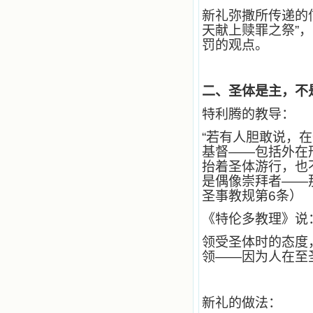
有圣女大德兰的自传，在这位圣女的
新礼弥撒所传递的
感召下，我初领了圣体，从圣体中获
天献上赎罪之祭”
得无量恩宠。这些书引我向往那超性
罚的观点。
的境界，向往那浑然忘我的境界，从
此无益的书一概不看了。我一遍遍地
重温这些我喜欢的书籍，一遍又一遍
地回味书中那些难忘的情景，我和他
二、圣体是主，不是
们谈心，告诉他们我愿意效法他们，
心里多么渴望能像他们那样爱主。
特利腾的教导：
我因此而认识了许许多多圣人，
这些圣人中有许多也曾是罪人，使我
“若有人胆敢说，在
也能向他们敞开心门。我一会儿求这
基督——包括外在
个圣人为我转祷，一会儿求那个圣人
抬着圣体游行，也
为我祈求圣宠，这些圣人使我的生活
是偶像崇拜者——
变得丰富多彩。我想，既然他们真心
圣事教规第6条）
爱天主，那么他们也会真心爱我。现
在他们和天主如此接近，当世人向他
《特伦多教理》说
们祈求时，他们也会想方设法将我的
祈祷告诉天主的。就这样，他们和我
领受圣体时的态度
共享生活的体验，不断地把上天仁爱
领——因为人在至
的芬芳散播给我，他们的友谊使我的
欢乐加倍，痛苦减半；他们已走过死
阴的幽谷，从他们身上我学习到了明
辨、通达、智慧、勇敢、诚实、快
新礼的做法：
乐、圣洁等等美德。他们的言行是滋