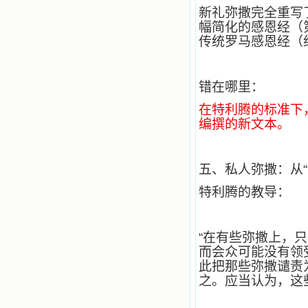
安慰。我一读就是几个钟头，累了就
新礼弥撒完全重写
望着书上的圣像沉思默想。啊，当我
幅简化的感恩经（
想到我有一天还要见到他们，亲耳聆
听他们的教诲，伴随在他们的身边，
传统罗马感恩经（
和他们一起赞颂吾主，想到那使我欣
喜欢乐的甜蜜的相会，这世界对于我
一点吸引力都没有了。 从这些书
错在哪里：
籍里，我认识了许多爱主的人，他们
使我更亲近主，帮助我更深的认识
在特利腾的标准下，
主，爱主。这些曾经生活在人间的圣
编撰的新文本。
人圣女，内心隐藏着来自天上光照的
各种宝藏，听他们对悦主的甜蜜喁
语，我也陶醉了。主藉着这些书籍慢
慢地培养我的心灵，当我看到这些圣
五、私人弥撒：从“
德芬芳的圣人再看看满身污秽的我，
我失望过，沮丧过，哭泣过，和主呕
特利腾的教导：
气过，甚至埋怨天主不用祂的全能让
我立刻成圣。但是主让我明白，灵命
的成长需要时间，成长是渐进的，农
“在有些弥撒上，
民等待稻谷的长成需要整个季节，才
能品尝丰收的喜悦，我也要有谦卑受
而会众可能没有领
教的态度才能接受主的话语，要让这
此把那些弥撒谴责
些圣言成为血肉（果实），是需要时
之。应当认为，这
间的。 从网上我读到许多有益心
灵的书。当我首次读到盖恩夫人的传