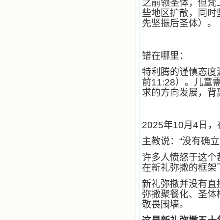
之前领圣体，但梵
些地区扩散，同时
先坚振后圣体）。
错在哪里：
特利腾的谨慎态度
前11:28）。儿
求的方向发展，背
2025
年10月4日
主教说：“没有确立
许多人愤怒于这个
在新礼弥撒的框架
新礼弥撒并没有直
弥撒聚餐化、圣体
敬畏围墙。