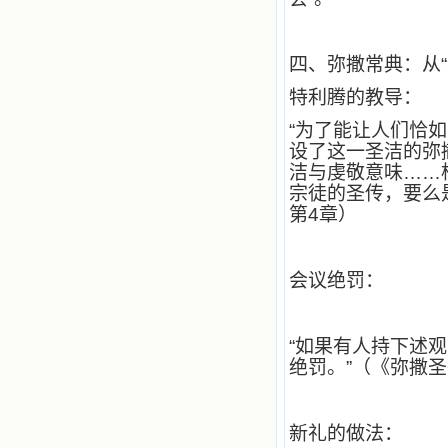
踏上了异国他乡，到没有人知道真神
的世界里去。啊，若不是主的引领，
我可能到死还不认识他们呢！ 我
的心灵从主给我的这些圣人的言行中
四、弥撒常典：从“
选取了最美的色彩；当他们的一生在
我面前展开时，我是多么的惊奇、兴
特利腾的教导：
奋啊！当我读到他们为主而受人逼
迫、凌辱，为将福音广传而被人追杀
“为了能让人们恰
时，我为他们的在天之灵祈祷，我哭
设了这一圣洁的弥
着，为自已的同胞带给他们的苦难而
洁与虔敬意味……
哀号。我一遍遍地重读那一行行被我
宗徒的圣传，要么
的斑斑泪痕弄得模糊不清的字句，那
第4章）
些被主的爱火所燃烧而离开家乡来到
中国的传教士，我多么爱你们啊！我
心中流淌着多少感激的泪水。 他
们受苦却觉得喜乐，因为他们爱主，
会议绝罚：
他们感到能为主受一点苦是多么喜乐
的事。他们受苦时仍在唱着感谢的
歌，因他们无法不称颂主，因主使他
们的心灵洋溢了快乐；他们激发了我
“如果有人持下述
内心神圣的热情，在我的心灵深处燃
绝罚。”（《弥撒
烧起一股无法扑灭的火焰，他们那强
有力的言行激励我向前。 我一面
读，一面想过着他们这样圣善的生
新礼的做法：
活，也立志不在这虚幻的尘世中寻求