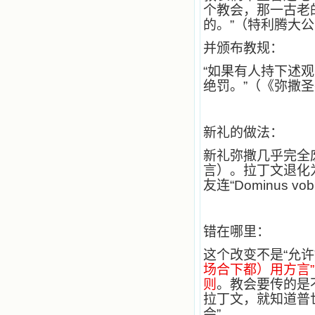
个教会，那一古老
小德兰爱心书屋最新公告 有一天，我
的。”（特利腾大
做了一个奇怪的梦，至今让我难忘。
梦中，我看到一本打开的用石头做的
并颁布教规：
书，我用舌头去舔它，觉得有一种甜
味，我就更用力去舔，最后从这本书
“如果有人持下述
里流出活水来了。从那以后，一种想
绝罚。”（《弥撒
要了解、学习的迫切渴求在我心里扩
展开来，我燃起的强烈的愿望要在真
道上长进。 我爱上了灵修书籍，
我感觉好像是主亲自为我挑选那些有
新礼的做法：
益精神修养的读物，主不喜悦我看那
些世面流行的书籍，因为只要我一看
新礼弥撒几乎完全
到那些他不喜欢我看的书，我就有一
言）。拉丁文退化
种厌恶的感觉。主保守我，那样细心
友连“Dominus v
地防护着我，从那以后我从未读过一
本不良的书籍。 善良的书使人向
善，这些圣人的作品，渐渐地印在了
我的脑子里。读这些圣书时，我思潮
错在哪里：
汹涌起伏，欣喜不能自已。书中谈到
这些圣人们如何在与主的交往中得到
这个改变不是“允
灵命的更新，德行的馨香如何上达天
场合下都）用方言
庭。啊，在这世上曾住过那么多热心
则
。教会要传的是
的圣人，为了传播福音，他们告别亲
拉丁文，就知道普
人，舍下了他们手中的一切，轻快地
会”。