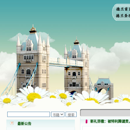
小德兰爱心书屋最新公告 有一天，我
做了一个奇怪的梦，至今让我难忘。
梦中，我看到一本打开的用石头做的
书，我用舌头去舔它，觉得有一种甜
味，我就更用力去舔，最后从这本书
里流出活水来了。从那以后，一种想
新礼弥撒：被特利腾谴责
最新公告
要了解、学习的迫切渴求在我心里扩