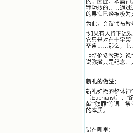
的。因此，本届神
使我更亲近主，帮助我更深的认识
罪功效的……通过
主，爱主。这些曾经生活在人间的圣
的果实已经被极为
人圣女，内心隐藏着来自天上光照的
各种宝藏，听他们对悦主的甜蜜喁
为此，会议颁布教
语，我也陶醉了。主藉着这些书籍慢
慢地培养我的心灵，当我看到这些圣
“如果有人持下述
德芬芳的圣人再看看满身污秽的我，
它只是对在十字架
我失望过，沮丧过，哭泣过，和主呕
圣祭……那么，此
气过，甚至埋怨天主不用祂的全能让
我立刻成圣。但是主让我明白，灵命
《特伦多教理》说
的成长需要时间，成长是渐进的，农
说弥撒只是纪念、
民等待稻谷的长成需要整个季节，才
能品尝丰收的喜悦，我也要有谦卑受
教的态度才能接受主的话语，要让这
些圣言成为血肉（果实），是需要时
新礼的做法：
间的。 从网上我读到许多有益心
灵的书。当我首次读到盖恩夫人的传
新礼弥撒的整体神学
记时，清泪沾腮，她的经历强烈地震
（Eucharist
撼着我的心，我接受到了一个很大的
献”“赎罪”等词。
恩宠，使我认识了十字架是生命的真
的本质。
正之路。读圣女小德兰的传记时，我
又有别一种感受，我看到了一个与我
眼所见的完全不同的世界，那里没有
争吵，没有仇恨，没有岐视，那是主
错在哪里：
自己在人的心里建造的爱的天堂。还