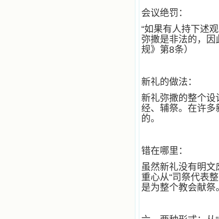
记时，清泪沾腮，她的经历强烈地震
撼着我的心，我接受到了一个很大的
会议绝罚：
恩宠，使我认识了十字架是生命的真
“如果有人持下述
正之路。读圣女小德兰的传记时，我
又有别一种感受，我看到了一个与我
弥撒是非法的，因
眼所见的完全不同的世界，那里没有
规》第8条）
争吵，没有仇恨，没有岐视，那是主
自己在人的心里建造的爱的天堂。还
有圣女大德兰的自传，在这位圣女的
新礼的做法：
感召下，我初领了圣体，从圣体中获
得无量恩宠。这些书引我向往那超性
新礼弥撒的整个设
的境界，向往那浑然忘我的境界，从
经、辅祭。在许多新
此无益的书一概不看了。我一遍遍地
重温这些我喜欢的书籍，一遍又一遍
的。
地回味书中那些难忘的情景，我和他
们谈心，告诉他们我愿意效法他们，
心里多么渴望能像他们那样爱主。
错在哪里：
我因此而认识了许许多多圣人，
这些圣人中有许多也曾是罪人，使我
虽然新礼没有明文
也能向他们敞开心门。我一会儿求这
重心从“司祭代表整
个圣人为我转祷，一会儿求那个圣人
是为整个教会献祭
为我祈求圣宠，这些圣人使我的生活
变得丰富多彩。我想，既然他们真心
爱天主，那么他们也会真心爱我。现
在他们和天主如此接近，当世人向他