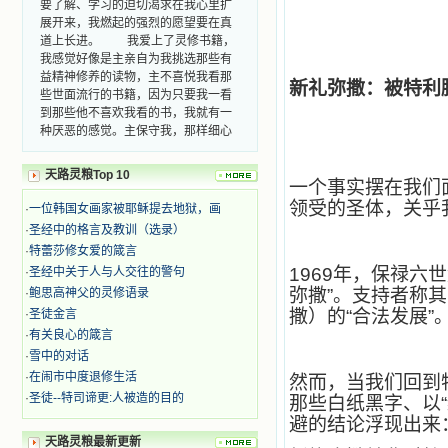
展开来，我燃起的强烈的愿望要在真
道上长进。 我爱上了灵修书籍，
我感觉好像是主亲自为我挑选那些有
益精神修养的读物，主不喜悦我看那
些世面流行的书籍，因为只要我一看
新礼弥撒：被特利
到那些他不喜欢我看的书，我就有一
种厌恶的感觉。主保守我，那样细心
地防护着我，从那以后我从未读过一
本不良的书籍。 善良的书使人向
善，这些圣人的作品，渐渐地印在了
天路灵粮Top 10
一个事实摆在我们
我的脑子里。读这些圣书时，我思潮
汹涌起伏，欣喜不能自已。书中谈到
领受的圣体，关乎
·
一位韩国女画家被耶稣提去地狱，画
这些圣人们如何在与主的交往中得到
·
圣经中的格言及教训（选录）
灵命的更新，德行的馨香如何上达天
·
特蕾莎修女爱的箴言
庭。啊，在这世上曾住过那么多热心
1969
年，保禄六世
·
圣经中关于人与人交往的警句
的圣人，为了传播福音，他们告别亲
弥撒”。支持者称
·
鲍思高神父的灵修语录
人，舍下了他们手中的一切，轻快地
踏上了异国他乡，到没有人知道真神
撒）的“合法发展”
·
圣徒金言
的世界里去。啊，若不是主的引领，
·
有关良心的箴言
我可能到死还不认识他们呢！ 我
·
雪中的对话
的心灵从主给我的这些圣人的言行中
·
在闹市中度退修生活
然而，当我们回到特
选取了最美的色彩；当他们的一生在
·
圣徒--特司谛更:人被造的目的
那些白纸黑字、以“
我面前展开时，我是多么的惊奇、兴
奋啊！当我读到他们为主而受人逼
避的结论浮现出来
迫、凌辱，为将福音广传而被人追杀
天路灵粮最新更新