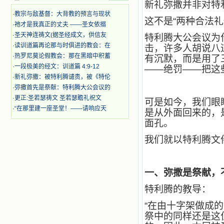
新礼弥撒并非对特
时，我为他们的在天之灵祈祷，我哭
着，为自已的同胞带给他们的苦难而
·
教宗与敌基督：大背教的预言与现状
这不是“两种合法
哀号。我一遍遍地重读那一行行被我
·
祂才是我真正的丈夫 ——圣女依搦
的斑斑泪痕弄得模糊不清的字句，那
·
圣天神连祷文(据圣经成文，供信友
特利腾大公会议为什
些被主的爱火所燃烧而离开家乡来到
·
读训道篇再论那与时俱进的教会：在
击，许多人胡说八道
中国的传教士，我多么爱你们啊！我
·
热罗尼莫论假教会：那在黑暗中积蓄
有沉默，而是用了
心中流淌着多少感激的泪水。 他
·
一段极美的经文：训道篇 4:9-12
们受苦却觉得喜乐，因为他们爱主，
——绝罚——把这
他们感到能为主受一点苦是多么喜乐
·
新礼弥撒：被特利腾谴责，被《特伦
的事。他们受苦时仍在唱着感谢的
·
弥撒首先是祭献：特利腾大公会议的
歌，因他们无法不称颂主，因主使他
·
更正:圣若瑟祷文 圣若瑟瞻礼祝文
可是如今，我们眼
们的心灵洋溢了快乐；他们激发了我
·
“在那里建一座圣堂！——请响应天
是从外面回来的，是
内心神圣的热情，在我的心灵深处燃
烧起一股无法扑灭的火焰，他们那强
面孔。
有力的言行激励我向前。 我一面
我们就以特利腾文
读，一面想过着他们这样圣善的生
活，也立志不在这虚幻的尘世中寻求
安慰。我一读就是几个钟头，累了就
望着书上的圣像沉思默想。啊，当我
一、弥撒是祭献，
想到我有一天还要见到他们，亲耳聆
听他们的教诲，伴随在他们的身边，
特利腾的教导：
和他们一起赞颂吾主，想到那使我欣
喜欢乐的甜蜜的相会，这世界对于我
“在由十字架做成
一点吸引力都没有了。 从这些书
祭中的同样还是这
籍里，我认识了许多爱主的人，他们