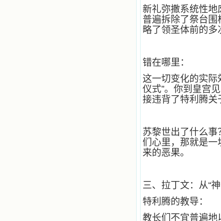
润我心田的美酒。 这些书使我专
新礼弥撒系统性地
注于天上的事理，我的很多不良嗜好
普遍拆除了祭台围
因此不知不觉地放弃了。我的信德一
略了领圣体前的多
天一天长大，我知道我的一言一行都
有天使记录；我也深信人有灵魂，信
主的人有一个美好的家；也相信圣人
们都在天上为我祈祷，我并不是孤军
错在哪里：
奋战；我是生活在一个由天上地下千
这一切变化的实际
千万万奉耶稣的名而组成的家庭里，
我庆幸自己因了主的恩宠能生活在这
仪式”。你到皇宫
个大家庭慈爱的怀抱里；我也渴望所
接违背了特利腾关
有的人都能进入光明天家，和圣人们
一起赞美天主于无穷世！ 小德兰
爱心书屋启源于一个美好的梦。小德
苏黎世出了什么事
兰希望所有圣书的作者和译者都能向
主敞开心门，为圣书广传而不记个人
们心里，那就是一
的私利；愿天主赐福小德兰；赐福所
来的恶果。
有传扬主名的网站；赐福所有来看圣
书的人；也求主扩张人的心界，使小
德兰能将更多更好的书藉，献给喜欢
三、拉丁文：从“神
读圣书的人！从2014年12月18日开始
我们使用新域名(xiaodelan.love），
特利腾的教导：
原域名被他人办理开通,请您更改您网
站或博客上的链接，谢谢。 【请关注
教长们不宜普遍地
微信公众号：小德兰书屋】