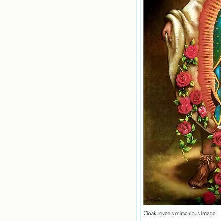
润我心田的美酒。 这些书使我专
注于天上的事理，我的很多不良嗜好
因此不知不觉地放弃了。我的信德一
天一天长大，我知道我的一言一行都
有天使记录；我也深信人有灵魂，信
主的人有一个美好的家；也相信圣人
们都在天上为我祈祷，我并不是孤军
奋战；我是生活在一个由天上地下千
千万万奉耶稣的名而组成的家庭里，
我庆幸自己因了主的恩宠能生活在这
个大家庭慈爱的怀抱里；我也渴望所
有的人都能进入光明天家，和圣人们
一起赞美天主于无穷世！ 小德兰
爱心书屋启源于一个美好的梦。小德
兰希望所有圣书的作者和译者都能向
主敞开心门，为圣书广传而不记个人
的私利；愿天主赐福小德兰；赐福所
有传扬主名的网站；赐福所有来看圣
书的人；也求主扩张人的心界，使小
德兰能将更多更好的书藉，献给喜欢
读圣书的人！从2014年12月18日开始
我们使用新域名(xiaodelan.love），
原域名被他人办理开通,请您更改您网
站或博客上的链接，谢谢。 【请关注
微信公众号：小德兰书屋】