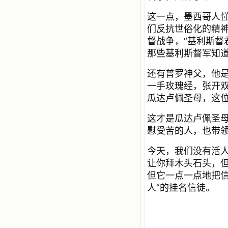
有传扬主名的网站；赐福所有来看圣
书的人；也求主扩张人的心界，使小
这一点，墨西哥人
德兰能将更多更好的书藉，献给喜欢
们反抗世俗化的精神
读圣书的人！从2014年12月18日开始
我们使用新域名(xiaodelan.love），
督战争，“基利斯督
原域名被他人办理开通,请您更改您网
那些基利斯督军知
站或博客上的链接，谢谢。 【请关注
微信公众号：小德兰书屋】
还有普罗神父，他
一手玫瑰经，张开双
瓜达卢佩圣母，这
这才是瓜达卢佩圣母
慰受苦的人，也带
今天，我们没有活
让你拜木头石头，
但它一点一点地把
人”的挂名信徒。