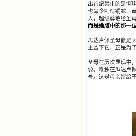
出谷纪禁止的是
“
叩
也命令制造铜蛇、
人，超级尊敬给圣
而是她腹中的那一
瓜达卢佩圣母像是
主留下它，正是为
圣母在历次显现中
像。唯独在瓜达卢
号。这是母亲留给