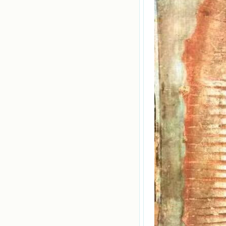
的世界里去。啊，若不是主的引领，
我可能到死还不认识他们呢！ 我
的心灵从主给我的这些圣人的言行中
选取了最美的色彩；当他们的一生在
我面前展开时，我是多么的惊奇、兴
奋啊！当我读到他们为主而受人逼
迫、凌辱，为将福音广传而被人追杀
时，我为他们的在天之灵祈祷，我哭
着，为自已的同胞带给他们的苦难而
哀号。我一遍遍地重读那一行行被我
的斑斑泪痕弄得模糊不清的字句，那
些被主的爱火所燃烧而离开家乡来到
中国的传教士，我多么爱你们啊！我
心中流淌着多少感激的泪水。 他
们受苦却觉得喜乐，因为他们爱主，
他们感到能为主受一点苦是多么喜乐
的事。他们受苦时仍在唱着感谢的
歌，因他们无法不称颂主，因主使他
们的心灵洋溢了快乐；他们激发了我
内心神圣的热情，在我的心灵深处燃
烧起一股无法扑灭的火焰，他们那强
有力的言行激励我向前。 我一面
读，一面想过着他们这样圣善的生
活，也立志不在这虚幻的尘世中寻求
安慰。我一读就是几个钟头，累了就