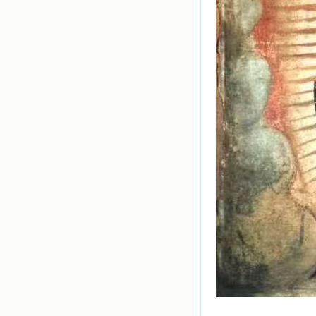
望着书上的圣像沉思默想。啊，当我
想到我有一天还要见到他们，亲耳聆
听他们的教诲，伴随在他们的身边，
和他们一起赞颂吾主，想到那使我欣
喜欢乐的甜蜜的相会，这世界对于我
一点吸引力都没有了。 从这些书
籍里，我认识了许多爱主的人，他们
使我更亲近主，帮助我更深的认识
主，爱主。这些曾经生活在人间的圣
人圣女，内心隐藏着来自天上光照的
各种宝藏，听他们对悦主的甜蜜喁
语，我也陶醉了。主藉着这些书籍慢
慢地培养我的心灵，当我看到这些圣
德芬芳的圣人再看看满身污秽的我，
我失望过，沮丧过，哭泣过，和主呕
气过，甚至埋怨天主不用祂的全能让
我立刻成圣。但是主让我明白，灵命
的成长需要时间，成长是渐进的，农
民等待稻谷的长成需要整个季节，才
能品尝丰收的喜悦，我也要有谦卑受
教的态度才能接受主的话语，要让这
些圣言成为血肉（果实），是需要时
间的。 从网上我读到许多有益心
灵的书。当我首次读到盖恩夫人的传
记时，清泪沾腮，她的经历强烈地震