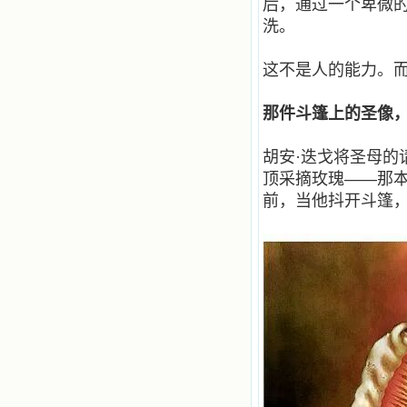
后，通过一个卑微
有圣女大德兰的自传，在这位圣女的
感召下，我初领了圣体，从圣体中获
洗。
得无量恩宠。这些书引我向往那超性
的境界，向往那浑然忘我的境界，从
这不是人的能力。
此无益的书一概不看了。我一遍遍地
重温这些我喜欢的书籍，一遍又一遍
地回味书中那些难忘的情景，我和他
那件斗篷上的圣像
们谈心，告诉他们我愿意效法他们，
心里多么渴望能像他们那样爱主。
我因此而认识了许许多多圣人，
胡安
·
迭戈将圣母的
这些圣人中有许多也曾是罪人，使我
顶采摘玫瑰
——
那
也能向他们敞开心门。我一会儿求这
前，当他抖开斗篷
个圣人为我转祷，一会儿求那个圣人
为我祈求圣宠，这些圣人使我的生活
变得丰富多彩。我想，既然他们真心
爱天主，那么他们也会真心爱我。现
在他们和天主如此接近，当世人向他
们祈求时，他们也会想方设法将我的
祈祷告诉天主的。就这样，他们和我
共享生活的体验，不断地把上天仁爱
的芬芳散播给我，他们的友谊使我的
欢乐加倍，痛苦减半；他们已走过死
阴的幽谷，从他们身上我学习到了明
辨、通达、智慧、勇敢、诚实、快
乐、圣洁等等美德。他们的言行是滋