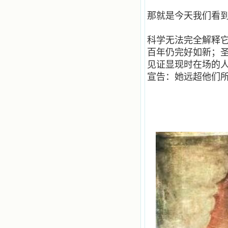
小德兰爱心书屋最新公告 有一天，我
做了一个奇怪的梦，至今让我难忘。
那就是今天我们看
梦中，我看到一本打开的用石头做的
书，我用舌头去舔它，觉得有一种甜
科学无法完全解释
味，我就更用力去舔，最后从这本书
里流出活水来了。从那以后，一种想
百年仍完好如新；
要了解、学习的迫切渴求在我心里扩
见证显现时在场的
展开来，我燃起的强烈的愿望要在真
宣告：她远超他们
道上长进。 我爱上了灵修书籍，
我感觉好像是主亲自为我挑选那些有
益精神修养的读物，主不喜悦我看那
些世面流行的书籍，因为只要我一看
到那些他不喜欢我看的书，我就有一
种厌恶的感觉。主保守我，那样细心
地防护着我，从那以后我从未读过一
本不良的书籍。 善良的书使人向
善，这些圣人的作品，渐渐地印在了
我的脑子里。读这些圣书时，我思潮
汹涌起伏，欣喜不能自已。书中谈到
这些圣人们如何在与主的交往中得到
灵命的更新，德行的馨香如何上达天
庭。啊，在这世上曾住过那么多热心
的圣人，为了传播福音，他们告别亲
人，舍下了他们手中的一切，轻快地
踏上了异国他乡，到没有人知道真神