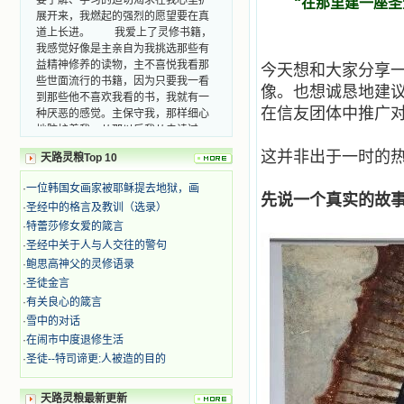
展开来，我燃起的强烈的愿望要在真
“在那里建一座
道上长进。 我爱上了灵修书籍，
我感觉好像是主亲自为我挑选那些有
益精神修养的读物，主不喜悦我看那
些世面流行的书籍，因为只要我一看
今天想和大家分享
到那些他不喜欢我看的书，我就有一
像。也想诚恳地建
种厌恶的感觉。主保守我，那样细心
在信友团体中推广
地防护着我，从那以后我从未读过一
本不良的书籍。 善良的书使人向
善，这些圣人的作品，渐渐地印在了
这并非出于一时的
天路灵粮Top 10
我的脑子里。读这些圣书时，我思潮
汹涌起伏，欣喜不能自已。书中谈到
·
一位韩国女画家被耶稣提去地狱，画
这些圣人们如何在与主的交往中得到
先说一个真实的故
·
圣经中的格言及教训（选录）
灵命的更新，德行的馨香如何上达天
·
特蕾莎修女爱的箴言
庭。啊，在这世上曾住过那么多热心
的圣人，为了传播福音，他们告别亲
·
圣经中关于人与人交往的警句
人，舍下了他们手中的一切，轻快地
·
鲍思高神父的灵修语录
踏上了异国他乡，到没有人知道真神
·
圣徒金言
的世界里去。啊，若不是主的引领，
·
有关良心的箴言
我可能到死还不认识他们呢！ 我
·
雪中的对话
的心灵从主给我的这些圣人的言行中
·
在闹市中度退修生活
选取了最美的色彩；当他们的一生在
我面前展开时，我是多么的惊奇、兴
·
圣徒--特司谛更:人被造的目的
奋啊！当我读到他们为主而受人逼
迫、凌辱，为将福音广传而被人追杀
天路灵粮最新更新