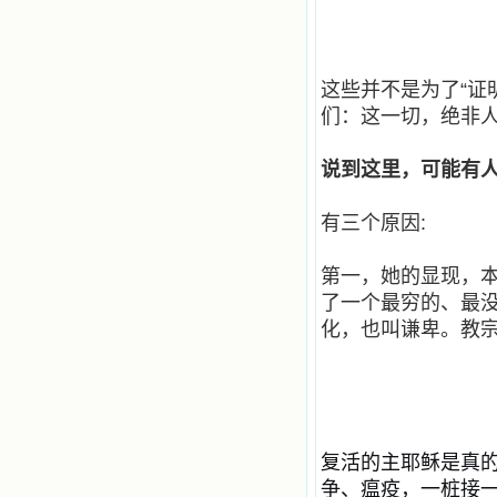
撼着我的心，我接受到了一个很大的
恩宠，使我认识了十字架是生命的真
正之路。读圣女小德兰的传记时，我
又有别一种感受，我看到了一个与我
这些并不是为了
“
证
眼所见的完全不同的世界，那里没有
们：这一切，绝非
争吵，没有仇恨，没有岐视，那是主
自己在人的心里建造的爱的天堂。还
有圣女大德兰的自传，在这位圣女的
说到这里，可能有
感召下，我初领了圣体，从圣体中获
得无量恩宠。这些书引我向往那超性
的境界，向往那浑然忘我的境界，从
有三个原因:
此无益的书一概不看了。我一遍遍地
重温这些我喜欢的书籍，一遍又一遍
第一，她的显现，
地回味书中那些难忘的情景，我和他
们谈心，告诉他们我愿意效法他们，
了一个最穷的、最
心里多么渴望能像他们那样爱主。
化，也叫谦卑。教
我因此而认识了许许多多圣人，
这些圣人中有许多也曾是罪人，使我
也能向他们敞开心门。我一会儿求这
个圣人为我转祷，一会儿求那个圣人
为我祈求圣宠，这些圣人使我的生活
变得丰富多彩。我想，既然他们真心
爱天主，那么他们也会真心爱我。现
复活的主耶稣是真
在他们和天主如此接近，当世人向他
争、瘟疫，一桩接