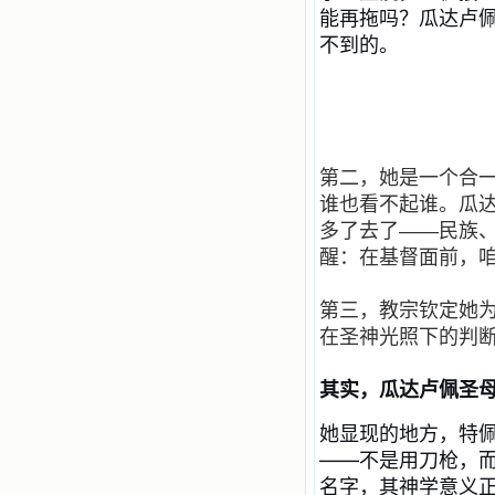
们祈求时，他们也会想方设法将我的
能再拖吗？瓜达卢
祈祷告诉天主的。就这样，他们和我
共享生活的体验，不断地把上天仁爱
不到的。
的芬芳散播给我，他们的友谊使我的
欢乐加倍，痛苦减半；他们已走过死
阴的幽谷，从他们身上我学习到了明
辨、通达、智慧、勇敢、诚实、快
乐、圣洁等等美德。他们的言行是滋
润我心田的美酒。 这些书使我专
第二，她是一个合
注于天上的事理，我的很多不良嗜好
因此不知不觉地放弃了。我的信德一
谁也看不起谁。瓜
天一天长大，我知道我的一言一行都
多了去了
——
民族
有天使记录；我也深信人有灵魂，信
醒：在基督面前，
主的人有一个美好的家；也相信圣人
们都在天上为我祈祷，我并不是孤军
奋战；我是生活在一个由天上地下千
第三，教宗钦定她
千万万奉耶稣的名而组成的家庭里，
在圣神光照下的判
我庆幸自己因了主的恩宠能生活在这
个大家庭慈爱的怀抱里；我也渴望所
有的人都能进入光明天家，和圣人们
其实，瓜达卢佩圣
一起赞美天主于无穷世！ 小德兰
爱心书屋启源于一个美好的梦。小德
她显现的地方，特
兰希望所有圣书的作者和译者都能向
——不是用刀枪，而
主敞开心门，为圣书广传而不记个人
的私利；愿天主赐福小德兰；赐福所
名字，其神学意义