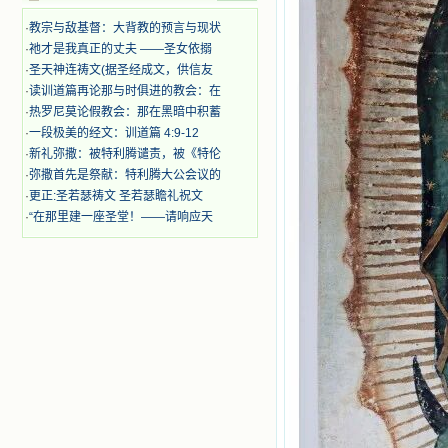
时，我为他们的在天之灵祈祷，我哭
着，为自已的同胞带给他们的苦难而
·
教宗与敌基督：大背教的预言与现状
哀号。我一遍遍地重读那一行行被我
·
祂才是我真正的丈夫 ——圣女依搦
的斑斑泪痕弄得模糊不清的字句，那
·
圣天神连祷文(据圣经成文，供信友
些被主的爱火所燃烧而离开家乡来到
·
读训道篇再论那与时俱进的教会：在
中国的传教士，我多么爱你们啊！我
心中流淌着多少感激的泪水。 他
·
热罗尼莫论假教会：那在黑暗中积蓄
们受苦却觉得喜乐，因为他们爱主，
·
一段极美的经文：训道篇 4:9-12
他们感到能为主受一点苦是多么喜乐
·
新礼弥撒：被特利腾谴责，被《特伦
的事。他们受苦时仍在唱着感谢的
·
弥撒首先是祭献：特利腾大公会议的
歌，因他们无法不称颂主，因主使他
·
更正:圣若瑟祷文 圣若瑟瞻礼祝文
们的心灵洋溢了快乐；他们激发了我
·
“在那里建一座圣堂！——请响应天
内心神圣的热情，在我的心灵深处燃
烧起一股无法扑灭的火焰，他们那强
有力的言行激励我向前。 我一面
读，一面想过着他们这样圣善的生
活，也立志不在这虚幻的尘世中寻求
安慰。我一读就是几个钟头，累了就
望着书上的圣像沉思默想。啊，当我
想到我有一天还要见到他们，亲耳聆
听他们的教诲，伴随在他们的身边，
和他们一起赞颂吾主，想到那使我欣
喜欢乐的甜蜜的相会，这世界对于我
一点吸引力都没有了。 从这些书
籍里，我认识了许多爱主的人，他们