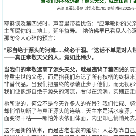
当我们的孝敬远离了源头天父，就是违背了
来源:真福艾曼丽 浏览次数:781 更新时间:2025-8-22
耶稣谈及第四诫时，声音里带着忧伤：“应孝敬你的父
主所赐你的土地上，延年益寿。”祂仿佛早已看见人心
那句令人心碎的预言：
“那自绝于源头的河流……终必干涸。”这话不单是对人
——真正孝敬天父的人，竟如此稀少。
当我们的孝敬远离了源头天父，就是违背了第四诫
的真
尊重尘世的父母，而是指我们忘记了所有权柄的终极来
非替代品。当我们把最终的孝敬止步于他们，而无视那
我们便像那自绝于源头的河流，看似在流淌，实则正走
祂所说的，何尝不是今天许多人的光景？我们忙碌、努
却悄悄切断了与真正源头的连结。天主本是活水泉源，
面变得干枯——哪怕外表依旧体面，内里却已悄悄死去
这不是新的故事，而是古老悲哀的延续：人总想靠自己