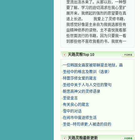
里流出活水来了。从那以后，一种想
要了解、学习的迫切渴求在我心里扩
展开来，我燃起的强烈的愿望要在真
道上长进。 我爱上了灵修书籍，
我感觉好像是主亲自为我挑选那些有
益精神修养的读物，主不喜悦我看那
些世面流行的书籍，因为只要我一看
到那些他不喜欢我看的书，我就有一
种厌恶的感觉。主保守我，那样细心
地防护着我，从那以后我从未读过一
天路灵粮Top 10
本不良的书籍。 善良的书使人向
善，这些圣人的作品，渐渐地印在了
·
一位韩国女画家被耶稣提去地狱，画
我的脑子里。读这些圣书时，我思潮
·
圣经中的格言及教训（选录）
汹涌起伏，欣喜不能自已。书中谈到
·
特蕾莎修女爱的箴言
这些圣人们如何在与主的交往中得到
灵命的更新，德行的馨香如何上达天
·
圣经中关于人与人交往的警句
庭。啊，在这世上曾住过那么多热心
·
鲍思高神父的灵修语录
的圣人，为了传播福音，他们告别亲
·
圣徒金言
人，舍下了他们手中的一切，轻快地
·
有关良心的箴言
踏上了异国他乡，到没有人知道真神
·
雪中的对话
的世界里去。啊，若不是主的引领，
·
在闹市中度退修生活
我可能到死还不认识他们呢！ 我
的心灵从主给我的这些圣人的言行中
·
圣徒--特司谛更:人被造的目的
选取了最美的色彩；当他们的一生在
我面前展开时，我是多么的惊奇、兴
天路灵粮最新更新