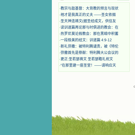
奋啊！当我读到他们为主而受人逼
迫、凌辱，为将福音广传而被人追杀
·
教宗与敌基督：大背教的预言与现状
时，我为他们的在天之灵祈祷，我哭
·
祂才是我真正的丈夫 ——圣女依搦
着，为自已的同胞带给他们的苦难而
·
圣天神连祷文(据圣经成文，供信友
哀号。我一遍遍地重读那一行行被我
·
读训道篇再论那与时俱进的教会：在
的斑斑泪痕弄得模糊不清的字句，那
些被主的爱火所燃烧而离开家乡来到
·
热罗尼莫论假教会：那在黑暗中积蓄
中国的传教士，我多么爱你们啊！我
·
一段极美的经文：训道篇 4:9-12
心中流淌着多少感激的泪水。 他
·
新礼弥撒：被特利腾谴责，被《特伦
们受苦却觉得喜乐，因为他们爱主，
·
弥撒首先是祭献：特利腾大公会议的
他们感到能为主受一点苦是多么喜乐
·
更正:圣若瑟祷文 圣若瑟瞻礼祝文
的事。他们受苦时仍在唱着感谢的
·
“在那里建一座圣堂！——请响应天
歌，因他们无法不称颂主，因主使他
们的心灵洋溢了快乐；他们激发了我
内心神圣的热情，在我的心灵深处燃
烧起一股无法扑灭的火焰，他们那强
有力的言行激励我向前。 我一面
读，一面想过着他们这样圣善的生
活，也立志不在这虚幻的尘世中寻求
安慰。我一读就是几个钟头，累了就
望着书上的圣像沉思默想。啊，当我
想到我有一天还要见到他们，亲耳聆
听他们的教诲，伴随在他们的身边，
和他们一起赞颂吾主，想到那使我欣
喜欢乐的甜蜜的相会，这世界对于我