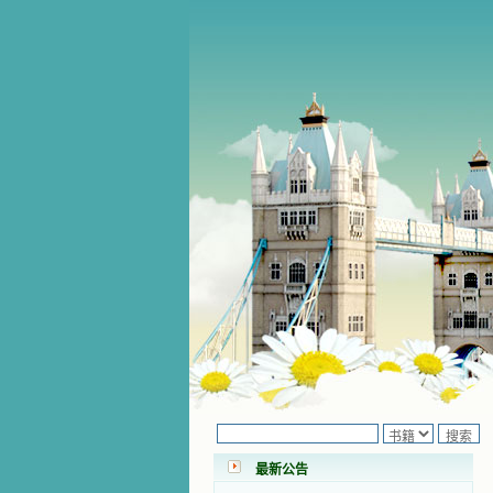
小德兰爱心书屋最新公告 有一天，我
做了一个奇怪的梦，至今让我难忘。
梦中，我看到一本打开的用石头做的
书，我用舌头去舔它，觉得有一种甜
最新公告
味，我就更用力去舔，最后从这本书