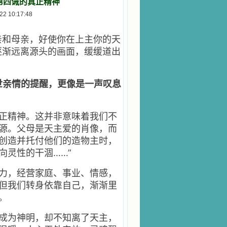
第四诫的真正精神
 10:17:48
亲和母亲，好使你在上主你的天
逐渐远离源头的画面，缓缓道出
世亲情的提醒，更像是一声叹息
正精神。这并非意味着我们不
源。父母是天主爱的肖像，而
创造并托付他们的造物主时，
向灵性的干涸……”
力，经营家庭、事业、情感，
但我们转身依靠自己，渐渐里
。
成为神明，却不知离了天主，