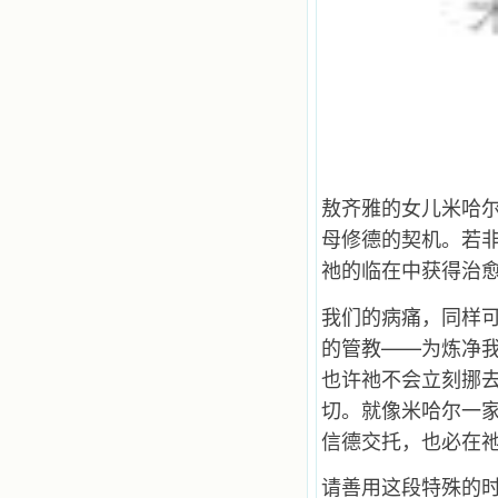
一点吸引力都没有了。 从这些书
籍里，我认识了许多爱主的人，他们
使我更亲近主，帮助我更深的认识
主，爱主。这些曾经生活在人间的圣
人圣女，内心隐藏着来自天上光照的
各种宝藏，听他们对悦主的甜蜜喁
语，我也陶醉了。主藉着这些书籍慢
慢地培养我的心灵，当我看到这些圣
德芬芳的圣人再看看满身污秽的我，
我失望过，沮丧过，哭泣过，和主呕
气过，甚至埋怨天主不用祂的全能让
敖齐雅的女儿米哈
我立刻成圣。但是主让我明白，灵命
母修德的契机。若
的成长需要时间，成长是渐进的，农
民等待稻谷的长成需要整个季节，才
祂的临在中获得治
能品尝丰收的喜悦，我也要有谦卑受
教的态度才能接受主的话语，要让这
我们的病痛，同样
些圣言成为血肉（果实），是需要时
的管教——为炼净
间的。 从网上我读到许多有益心
灵的书。当我首次读到盖恩夫人的传
也许祂不会立刻挪
记时，清泪沾腮，她的经历强烈地震
撼着我的心，我接受到了一个很大的
切。就像米哈尔一
恩宠，使我认识了十字架是生命的真
信德交托，也必在
正之路。读圣女小德兰的传记时，我
又有别一种感受，我看到了一个与我
请善用这段特殊的
眼所见的完全不同的世界，那里没有