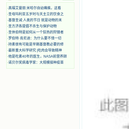
奋啊！当我读到他们为主而受人逼
迫、凌辱，为将福音广传而被人追杀
·
真福艾曼丽:米哈尔自幼瘫痪，这看
时，我为他们的在天之灵祈祷，我哭
·
圣母玛利亚五岁时与天主立的饮食之
着，为自已的同胞带给他们的苦难而
·
基督圣诫:人类的节日 就是动物的末
哀号。我一遍遍地重读那一行行被我
·
圣方济各提倡不杀生与保护动物
的斑斑泪痕弄得模糊不清的字句，那
些被主的爱火所燃烧而离开家乡来到
·
圣休伯特是如何从一个狂热的狩猎者
中国的传教士，我多么爱你们啊！我
·
罗伯特·肯尼迪：为什么要不惜一切
心中流淌着多少感激的泪水。 他
·
持素很有可能是早期基督教必要的修
们受苦却觉得喜乐，因为他们爱主，
·
最新重大科学研究 |吃肉会导致精神
他们感到能为主受一点苦是多么喜乐
·
他是吃素40年的医生，NASA前营养顾
的事。他们受苦时仍在唱着感谢的
·
诺贝尔奖病毒学家：大规模接种疫苗
歌，因他们无法不称颂主，因主使他
们的心灵洋溢了快乐；他们激发了我
内心神圣的热情，在我的心灵深处燃
烧起一股无法扑灭的火焰，他们那强
有力的言行激励我向前。 我一面
读，一面想过着他们这样圣善的生
活，也立志不在这虚幻的尘世中寻求
安慰。我一读就是几个钟头，累了就
望着书上的圣像沉思默想。啊，当我
想到我有一天还要见到他们，亲耳聆
听他们的教诲，伴随在他们的身边，
和他们一起赞颂吾主，想到那使我欣
喜欢乐的甜蜜的相会，这世界对于我