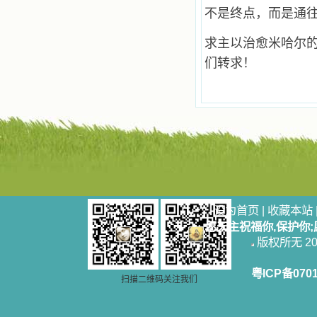
争吵，没有仇恨，没有岐视，那是主
不是终点，而是通
自己在人的心里建造的爱的天堂。还
有圣女大德兰的自传，在这位圣女的
求主以治愈米哈尔
感召下，我初领了圣体，从圣体中获
得无量恩宠。这些书引我向往那超性
们转求！
的境界，向往那浑然忘我的境界，从
此无益的书一概不看了。我一遍遍地
重温这些我喜欢的书籍，一遍又一遍
地回味书中那些难忘的情景，我和他
们谈心，告诉他们我愿意效法他们，
心里多么渴望能像他们那样爱主。
我因此而认识了许许多多圣人，
这些圣人中有许多也曾是罪人，使我
也能向他们敞开心门。我一会儿求这
个圣人为我转祷，一会儿求那个圣人
为我祈求圣宠，这些圣人使我的生活
变得丰富多彩。我想，既然他们真心
设为首页
|
收藏本站
爱天主，那么他们也会真心爱我。现
愿天主祝福你,保护你
在他们和天主如此接近，当世人向他
版权所无 2006
们祈求时，他们也会想方设法将我的
祈祷告诉天主的。就这样，他们和我
共享生活的体验，不断地把上天仁爱
粤ICP备070
扫描二维码关注我们
的芬芳散播给我，他们的友谊使我的
欢乐加倍，痛苦减半；他们已走过死
阴的幽谷，从他们身上我学习到了明