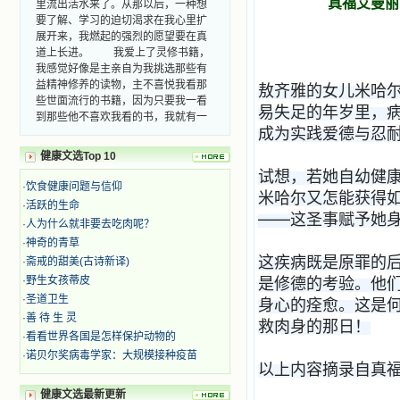
里流出活水来了。从那以后，一种想
真福艾曼丽
要了解、学习的迫切渴求在我心里扩
展开来，我燃起的强烈的愿望要在真
道上长进。 我爱上了灵修书籍，
我感觉好像是主亲自为我挑选那些有
益精神修养的读物，主不喜悦我看那
敖齐雅的女儿米哈
些世面流行的书籍，因为只要我一看
易失足的年岁里，
到那些他不喜欢我看的书，我就有一
种厌恶的感觉。主保守我，那样细心
成为实践爱德与忍
地防护着我，从那以后我从未读过一
健康文选Top 10
本不良的书籍。 善良的书使人向
试想，若她自幼健
善，这些圣人的作品，渐渐地印在了
·
饮食健康问题与信仰
我的脑子里。读这些圣书时，我思潮
米哈尔又怎能获得
·
活跃的生命
汹涌起伏，欣喜不能自已。书中谈到
——这圣事赋予她
·
人为什么就非要去吃肉呢？
这些圣人们如何在与主的交往中得到
灵命的更新，德行的馨香如何上达天
·
神奇的青草
庭。啊，在这世上曾住过那么多热心
这疾病既是原罪的
·
斋戒的甜美(古诗新译)
的圣人，为了传播福音，他们告别亲
·
野生女孩蒂皮
是修德的考验。他
人，舍下了他们手中的一切，轻快地
·
圣道卫生
身心的痊愈。这是
踏上了异国他乡，到没有人知道真神
·
善 待 生 灵
的世界里去。啊，若不是主的引领，
救肉身的那日！
·
看看世界各国是怎样保护动物的
我可能到死还不认识他们呢！ 我
的心灵从主给我的这些圣人的言行中
·
诺贝尔奖病毒学家：大规模接种疫苗
以上内容摘录自真福
选取了最美的色彩；当他们的一生在
我面前展开时，我是多么的惊奇、兴
健康文选最新更新