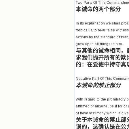
Two Parts Of This Commandme
我可能到死还不认识他们呢！ 我
的心灵从主给我的这些圣人的言行中
本诫命的两个部分
选取了最美的色彩；当他们的一生在
我面前展开时，我是多么的惊奇、兴
In its explanation we shall proc
奋啊！当我读到他们为主而受人逼
迫、凌辱，为将福音广传而被人追杀
forbids us to bear false witne
时，我为他们的在天之灵祈祷，我哭
actions by the standard of trut
着，为自已的同胞带给他们的苦难而
grow up in all things in him.
哀号。我一遍遍地重读那一行行被我
的斑斑泪痕弄得模糊不清的字句，那
与其他的诫命相同，
些被主的爱火所燃烧而离开家乡来到
求我们抛开所有的欺
中国的传教士，我多么爱你们啊！我
的：在爱德中持守真
心中流淌着多少感激的泪水。 他
们受苦却觉得喜乐，因为他们爱主，
他们感到能为主受一点苦是多么喜乐
Negative Part Of This Comma
的事。他们受苦时仍在唱着感谢的
本诫命的禁止部分
歌，因他们无法不称颂主，因主使他
们的心灵洋溢了快乐；他们激发了我
内心神圣的热情，在我的心灵深处燃
With regard to the prohibitory 
烧起一股无法扑灭的火焰，他们那强
affirmed of anyone, be it for o
有力的言行激励我向前。 我一面
读，一面想过着他们这样圣善的生
of false testimony which is give
活，也立志不在这虚幻的尘世中寻求
关于本诫命的禁止部
安慰。我一读就是几个钟头，累了就
误的，这确认是在公
望着书上的圣像沉思默想。啊，当我