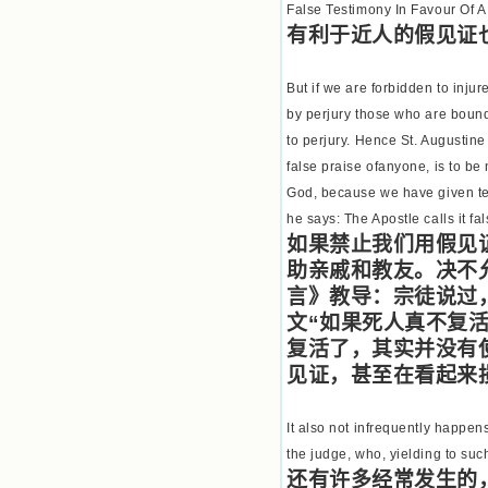
False Testimony In Favour Of A
共享生活的体验，不断地把上天仁爱
有利于近人的假见证
的芬芳散播给我，他们的友谊使我的
欢乐加倍，痛苦减半；他们已走过死
阴的幽谷，从他们身上我学习到了明
But if we are forbidden to injur
辨、通达、智慧、勇敢、诚实、快
by perjury those who are bound 
乐、圣洁等等美德。他们的言行是滋
润我心田的美酒。 这些书使我专
to perjury. Hence St. Augustine
注于天上的事理，我的很多不良嗜好
false praise ofanyone, is to b
因此不知不觉地放弃了。我的信德一
God, because we have given tes
天一天长大，我知道我的一言一行都
有天使记录；我也深信人有灵魂，信
he says: The Apostle calls it fa
主的人有一个美好的家；也相信圣人
如果禁止我们用假见
们都在天上为我祈祷，我并不是孤军
助亲戚和教友。决不
奋战；我是生活在一个由天上地下千
千万万奉耶稣的名而组成的家庭里，
言》教导：宗徒说过
我庆幸自己因了主的恩宠能生活在这
文“如果死人真不复
个大家庭慈爱的怀抱里；我也渴望所
复活了，其实并没有
有的人都能进入光明天家，和圣人们
一起赞美天主于无穷世！ 小德兰
见证，甚至在看起来
爱心书屋启源于一个美好的梦。小德
兰希望所有圣书的作者和译者都能向
It also not infrequently happen
主敞开心门，为圣书广传而不记个人
的私利；愿天主赐福小德兰；赐福所
the judge, who, yielding to suc
有传扬主名的网站；赐福所有来看圣
还有许多经常发生的