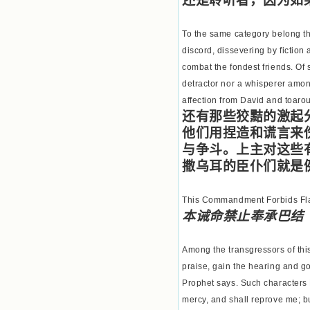
还是聆听者，因为如
To the same category belong th
discord, dissevering by fiction
combat the fondest friends. Of 
detractor nor a whisperer among
affection from David and toaro
还有那些狡黠的激起
他们用捏造和谎言来
与争斗。上主对这些
撒乌耳的臣仆们就是
This Commandment Forbids Fla
本诫命禁止奉承巴结
Among the transgressors of th
praise, gain the hearing and go
Prophet says. Such characters 
mercy, and shall reprove me; but 