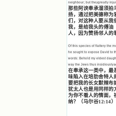
neighbour; but theygreatly injur
那些阿谀奉承溜须拍
扬，通过把美德称为
们，对这种人要从我
我，是给我头的傅油
人，因为赞扬邻人的
Of this species of flattery the 
he sought to expose David to th
words: Behold my eldest daughte
way the Jews thus insidiouslyad
在奉承这一类中，最
味陷入在培肋舍特人
要把我的长女默辣布
犹太人也是用同样的
为你不看人的情面，
纳？（马尔谷
12:14