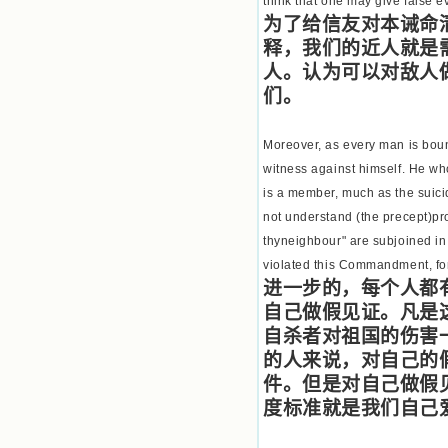
think that one may give false 
恩宠，使我认识了十字架是生命的真
为了给信友对本诫命
正之路。读圣女小德兰的传记时，我
释，我们的近人就是
又有别一种感受，我看到了一个与我
眼所见的完全不同的世界，那里没有
人。认为可以对敌人
争吵，没有仇恨，没有岐视，那是主
们。
自己在人的心里建造的爱的天堂。还
有圣女大德兰的自传，在这位圣女的
感召下，我初领了圣体，从圣体中获
Moreover, as every man is bound
得无量恩宠。这些书引我向往那超性
witness against himself. He wh
的境界，向往那浑然忘我的境界，从
is a member, much as the suicid
此无益的书一概不看了。我一遍遍地
重温这些我喜欢的书籍，一遍又一遍
not understand (the precept)pro
地回味书中那些难忘的情景，我和他
thyneighbour" are subjoined in
们谈心，告诉他们我愿意效法他们，
violated this Commandment, for
心里多么渴望能像他们那样爱主。
我因此而认识了许许多多圣人，
进一步的，每个人都
这些圣人中有许多也曾是罪人，使我
自己做假见证。凡是
也能向他们敞开心门。我一会儿求这
自杀者对祖国的伤害
个圣人为我转祷，一会儿求那个圣人
为我祈求圣宠，这些圣人使我的生活
的人来说，对自己的
变得丰富多彩。我想，既然他们真心
件。但是对自己做假
爱天主，那么他们也会真心爱我。现
度标准就是我们自己
在他们和天主如此接近，当世人向他
们祈求时，他们也会想方设法将我的
祈祷告诉天主的。就这样，他们和我