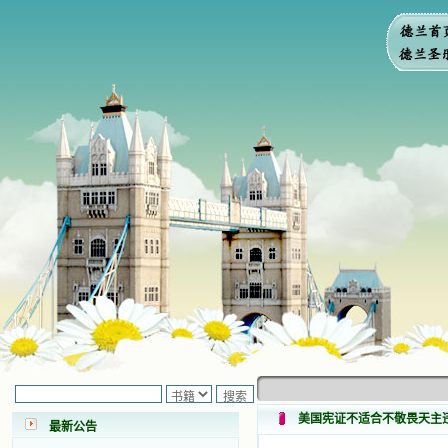
小德兰爱心书屋最新公告 有一天，我
做了一个奇怪的梦，至今让我难忘。
梦中，我看到一本打开的用石头做的
书，我用舌头去舔它，觉得有一种甜
味，我就更用力去舔，最后从这本书
里流出活水来了。从那以后，一种想
要了解、学习的迫切渴求在我心里扩
美国宪证不适合不敬畏天主
最新公告
展开来，我燃起的强烈的愿望要在真
道上长进。 我爱上了灵修书籍，