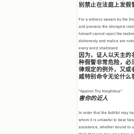
想到我有一天还要见到他们，亲耳聆
别禁止在法庭上发假
听他们的教诲，伴随在他们的身边，
和他们一起赞颂吾主，想到那使我欣
For a witness swears by the De
喜欢乐的甜蜜的相会，这世界对于我
一点吸引力都没有了。 从这些书
and possess the strongest claim
籍里，我认识了许多爱主的人，他们
himself cannot reject the testi
使我更亲近主，帮助我更深的认识
dishonesty and malice are notor
主，爱主。这些曾经生活在人间的圣
人圣女，内心隐藏着来自天上光照的
every word shallstand.
各种宝藏，听他们对悦主的甜蜜喁
因为，证人以天主的
语，我也陶醉了。主藉着这些书籍慢
种假誓非常危险，必
慢地培养我的心灵，当我看到这些圣
德芬芳的圣人再看看满身污秽的我，
律规定的例外，又或
我失望过，沮丧过，哭泣过，和主呕
威特别命令无论什么
气过，甚至埋怨天主不用祂的全能让
我立刻成圣。但是主让我明白，灵命
的成长需要时间，成长是渐进的，农
"Against Thy Neighbour"
民等待稻谷的长成需要整个季节，才
害你的近人
能品尝丰收的喜悦，我也要有谦卑受
教的态度才能接受主的话语，要让这
些圣言成为血肉（果实），是需要时
In order that the faithful may
间的。 从网上我读到许多有益心
whom it is unlawful to bear fal
灵的书。当我首次读到盖恩夫人的传
assistance, whether bound to us 
记时，清泪沾腮，她的经历强烈地震
撼着我的心，我接受到了一个很大的