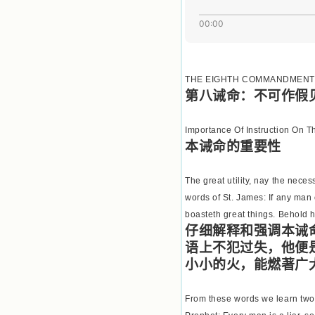
注于天上的事理，我的很多不良嗜好
因此不知不觉地放弃了。我的信德一
00:00
天一天长大，我知道我的一言一行都
有天使记录；我也深信人有灵魂，信
主的人有一个美好的家；也相信圣人
们都在天上为我祈祷，我并不是孤军
THE EIGHTH COMMANDMENT : "Th
奋战；我是生活在一个由天上地下千
千万万奉耶稣的名而组成的家庭里，
第八诫命：不可作假
我庆幸自己因了主的恩宠能生活在这
个大家庭慈爱的怀抱里；我也渴望所
Importance Of Instruction On
有的人都能进入光明天家，和圣人们
一起赞美天主于无穷世！ 小德兰
本诫命的重要性
爱心书屋启源于一个美好的梦。小德
兰希望所有圣书的作者和译者都能向
The great utility, nay the nece
主敞开心门，为圣书广传而不记个人
的私利；愿天主赐福小德兰；赐福所
words of St. James: If any man 
有传扬主名的网站；赐福所有来看圣
boasteth great things. Behold h
书的人；也求主扩张人的心界，使小
仔细解释和强调本诫
德兰能将更多更好的书藉，献给喜欢
读圣书的人！从2014年12月18日开始
语上不犯过失，他便
我们使用新域名(xiaodelan.love），
小小的火，能燃著广
原域名被他人办理开通,请您更改您网
站或博客上的链接，谢谢。 【请关注
微信公众号：小德兰书屋】
From these words we learn two t
小德兰爱心书屋最新公告 有一天，我