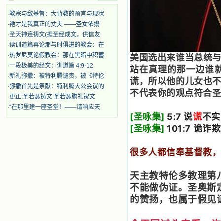
着，为自已的同胞带给他们的苦难而
哀号。我一遍遍地重读那一行行被我
·
教宗与敌基督：大背教的预言与现状
的斑斑泪痕弄得模糊不清的字句，那
·
祂才是我真正的丈夫 ——圣女依搦
些被主的爱火所燃烧而离开家乡来到
·
圣天神连祷文(据圣经成文，供信友
中国的传教士，我多么爱你们啊！我
心中流淌着多少感激的泪水。 他
·
读训道篇再论那与时俱进的教会：在
们受苦却觉得喜乐，因为他们爱主，
·
热罗尼莫论假教会：那在黑暗中积蓄
美国选出来谁当总统
他们感到能为主受一点苦是多么喜乐
·
一段极美的经文：训道篇 4:9-12
站在真理的那一边谁
的事。他们受苦时仍在唱着感谢的
·
新礼弥撒：被特利腾谴责，被《特伦
谎，所以他的儿女也
歌，因他们无法不称颂主，因主使他
·
弥撒首先是祭献：特利腾大公会议的
们的心灵洋溢了快乐；他们激发了我
不代表你的观点符合
·
更正:圣若瑟祷文 圣若瑟瞻礼祝文
内心神圣的热情，在我的心灵深处燃
烧起一股无法扑灭的火焰，他们那强
·
“在那里建一座圣堂！——请响应天
[圣咏集]
5:7 说
谎
不实
有力的言行激励我向前。 我一面
读，一面想过着他们这样圣善的生
[圣咏集]
101:7 
活，也立志不在这虚幻的尘世中寻求
安慰。我一读就是几个钟头，累了就
很多人都信奉基督教
望着书上的圣像沉思默想。啊，当我
想到我有一天还要见到他们，亲耳聆
听他们的教诲，伴随在他们的身边，
天主教特伦多教理第
和他们一起赞颂吾主，想到那使我欣
不能做伪证。圣奥斯
喜欢乐的甜蜜的相会，这世界对于我
一点吸引力都没有了。 从这些书
的赞扬，也属于假见
籍里，我认识了许多爱主的人，他们
使我更亲近主，帮助我更深的认识