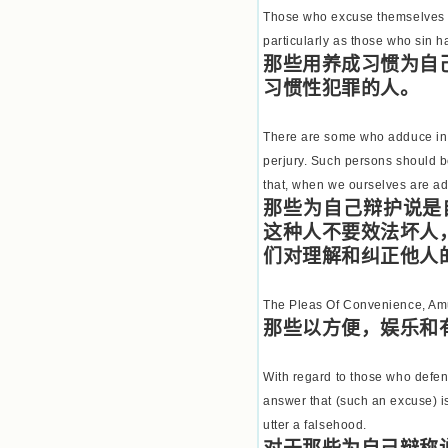
Those who excuse themselves by
particularly as those who sin ha
那些用养成习惯为自
习惯性犯罪的人。
There are some who adduce in t
perjury. Such persons should b
that, when we ourselves are add
那些为自己辩护说是
这种人不要效法坏人
们对理解和纠正他人
The Pleas Of Convenience, A
那些以方便，娱乐和
With regard to those who defend
answer that (such an excuse) is
utter a falsehood.