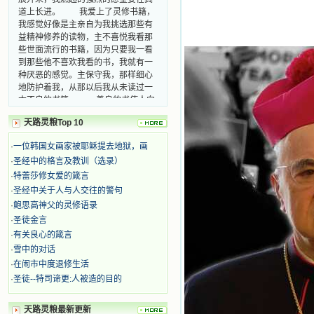
我感觉好像是主亲自为我挑选那些有
益精神修养的读物，主不喜悦我看那
些世面流行的书籍，因为只要我一看
到那些他不喜欢我看的书，我就有一
种厌恶的感觉。主保守我，那样细心
地防护着我，从那以后我从未读过一
本不良的书籍。 善良的书使人向
善，这些圣人的作品，渐渐地印在了
我的脑子里。读这些圣书时，我思潮
天路灵粮Top 10
汹涌起伏，欣喜不能自已。书中谈到
这些圣人们如何在与主的交往中得到
·
一位韩国女画家被耶稣提去地狱，画
灵命的更新，德行的馨香如何上达天
·
圣经中的格言及教训（选录）
庭。啊，在这世上曾住过那么多热心
的圣人，为了传播福音，他们告别亲
·
特蕾莎修女爱的箴言
人，舍下了他们手中的一切，轻快地
·
圣经中关于人与人交往的警句
踏上了异国他乡，到没有人知道真神
·
鲍思高神父的灵修语录
的世界里去。啊，若不是主的引领，
·
圣徒金言
我可能到死还不认识他们呢！ 我
·
有关良心的箴言
的心灵从主给我的这些圣人的言行中
·
雪中的对话
选取了最美的色彩；当他们的一生在
我面前展开时，我是多么的惊奇、兴
·
在闹市中度退修生活
奋啊！当我读到他们为主而受人逼
·
圣徒--特司谛更:人被造的目的
迫、凌辱，为将福音广传而被人追杀
时，我为他们的在天之灵祈祷，我哭
天路灵粮最新更新