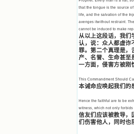
Prophet: Every man is a liar, so
做了一个奇怪的梦，至今让我难忘。
that the tongue is the source of
梦中，我看到一本打开的用石头做的
书，我用舌头去舔它，觉得有一种甜
life, and the salvation of the I
味，我就更用力去舔，最后从这本书
avenges itwithout restraint. Th
里流出活水来了。从那以后，一种想
cannot be induced to make rep
要了解、学习的迫切渴求在我心里扩
展开来，我燃起的强烈的愿望要在真
从以上这段话，我们
道上长进。 我爱上了灵修书籍，
认，说：众人都虚诈
我感觉好像是主亲自为我挑选那些有
罪。第二个真理是，
益精神修养的读物，主不喜悦我看那
些世面流行的书籍，因为只要我一看
产、名誉、生命甚至
到那些他不喜欢我看的书，我就有一
一方面，侵害方被刚
种厌恶的感觉。主保守我，那样细心
地防护着我，从那以后我从未读过一
本不良的书籍。 善良的书使人向
This Commandment Should Call
善，这些圣人的作品，渐渐地印在了
本诫命应唤起我们的
我的脑子里。读这些圣书时，我思潮
汹涌起伏，欣喜不能自已。书中谈到
这些圣人们如何在与主的交往中得到
Hence the faithful are to be e
灵命的更新，德行的馨香如何上达天
witness, which not only forbids 
庭。啊，在这世上曾住过那么多热心
信友们应该被教导，
的圣人，为了传播福音，他们告别亲
人，舍下了他们手中的一切，轻快地
们伤害他人，同时也
踏上了异国他乡，到没有人知道真神
的世界里去。啊，若不是主的引领，