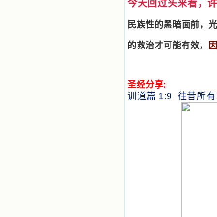
主，爱主。这些曾经生活在人间的圣
今天回过头来看，
人圣女，内心隐藏着来自天上光照的
各种宝藏，听他们对悦主的甜蜜喁
民族性的黑暗面前，
语，我也陶醉了。主藉着这些书籍慢
慢地培养我的心灵，当我看到这些圣
的救治才可能有效，
德芬芳的圣人再看看满身污秽的我，
我失望过，沮丧过，哭泣过，和主呕
气过，甚至埋怨天主不用祂的全能让
我立刻成圣。但是主让我明白，灵命
的成长需要时间，成长是渐进的，农
圣经分享:
民等待稻谷的长成需要整个季节，才
训道篇
往昔所有
1:9
能品尝丰收的喜悦，我也要有谦卑受
教的态度才能接受主的话语，要让这
些圣言成为血肉（果实），是需要时
间的。 从网上我读到许多有益心
灵的书。当我首次读到盖恩夫人的传
记时，清泪沾腮，她的经历强烈地震
撼着我的心，我接受到了一个很大的
恩宠，使我认识了十字架是生命的真
正之路。读圣女小德兰的传记时，我
又有别一种感受，我看到了一个与我
眼所见的完全不同的世界，那里没有
争吵，没有仇恨，没有岐视，那是主
自己在人的心里建造的爱的天堂。还
有圣女大德兰的自传，在这位圣女的