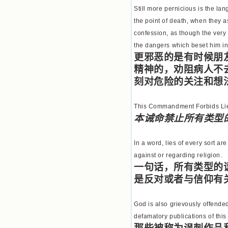
Still more pernicious is the l
the point of death, when they a
confession, as though the very 
the dangers which beset him in 
更邪恶的是有时候朋
精神的，劝阻病人不
刻对危险的关注和想
This Commandment Forbids Lies
本诫命禁止所有类型
In a word, lies of every sort ar
against or regarding religion.
一句话，所有类型的
是反对或者与信仰有
God is also grievously offende
defamatory publications of this