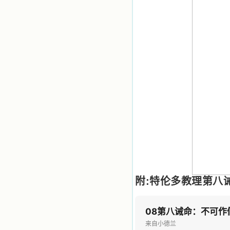
感召下，我初领了圣体，从圣体中获
得无量恩宠。这些书引我向往那超性
的境界，向往那浑然忘我的境界，从
此无益的书一概不看了。我一遍遍地
重温这些我喜欢的书籍，一遍又一遍
地回味书中那些难忘的情景，我和他
们谈心，告诉他们我愿意效法他们，
心里多么渴望能像他们那样爱主。
我因此而认识了许许多多圣人，
这些圣人中有许多也曾是罪人，使我
也能向他们敞开心门。我一会儿求这
个圣人为我转祷，一会儿求那个圣人
为我祈求圣宠，这些圣人使我的生活
变得丰富多彩。我想，既然他们真心
爱天主，那么他们也会真心爱我。现
在他们和天主如此接近，当世人向他
们祈求时，他们也会想方设法将我的
祈祷告诉天主的。就这样，他们和我
共享生活的体验，不断地把上天仁爱
的芬芳散播给我，他们的友谊使我的
附:特伦多教理第八
欢乐加倍，痛苦减半；他们已走过死
阴的幽谷，从他们身上我学习到了明
辨、通达、智慧、勇敢、诚实、快
08第八诫命：不可作
乐、圣洁等等美德。他们的言行是滋
来自小德兰
润我心田的美酒。 这些书使我专