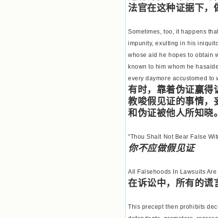
书的人；也求主扩张人的心界，使小
法官在这种证据下，
德兰能将更多更好的书藉，献给喜欢
读圣书的人！从2014年12月18日开始
我们使用新域名(xiaodelan.love），
Sometimes, too, it happens tha
原域名被他人办理开通,请您更改您网
impunity, exulting in his iniqu
站或博客上的链接，谢谢。 【请关注
微信公众号：小德兰书屋】
whose aid he hopes to obtain w
known to him whom he hasaided 
every daymore accustomed to 
有时，靠着伪证赢得
教唆假见证的事情，
和伪证被他人所知晓
"Thou Shalt Not Bear False Wi
你不应做假见证
All Falsehoods In Lawsuits Ar
在诉讼中，所有的谎
This precept then prohibits dece