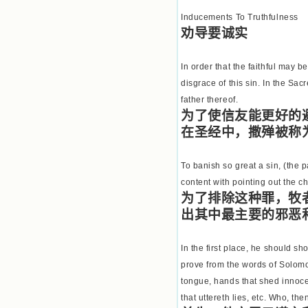
Inducements To Truthfulness
劝导要诚实
In order that the faithful may 
disgrace of this sin. In the Sacr
father thereof.
为了使信友能更好的
在圣经中，撒殚被称
To banish so great a sin, (the
content with pointing out the ch
为了排除这种罪，牧
出其中最主要的邪恶
In the first place, he should 
prove from the words of Solomon
tongue, hands that shed innocent
that uttereth lies, etc. Who, t